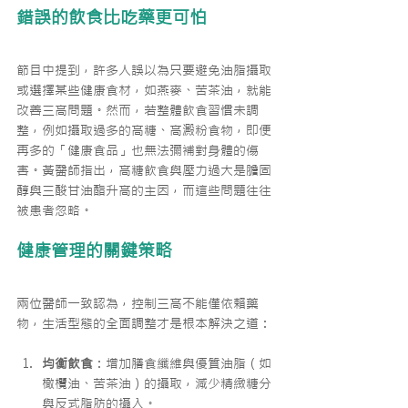
錯誤的飲食比吃藥更可怕
節目中提到，許多人誤以為只要避免油脂攝取
或選擇某些健康食材，如燕麥、苦茶油，就能
改善三高問題。然而，若整體飲食習慣未調
整，例如攝取過多的高糖、高澱粉食物，即便
再多的「健康食品」也無法彌補對身體的傷
害。黃醫師指出，高糖飲食與壓力過大是膽固
醇與三酸甘油酯升高的主因，而這些問題往往
被患者忽略。
健康管理的關鍵策略
兩位醫師一致認為，控制三高不能僅依賴藥
物，生活型態的全面調整才是根本解決之道：
均衡飲食
：增加膳食纖維與優質油脂（如
橄欖油、苦茶油）的攝取，減少精緻糖分
與反式脂肪的攝入。