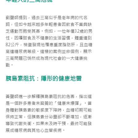
劉醫師提到，過去三高似乎是老年病的代名
詞，但如今越來越多年輕患者因飲食不當與缺
乏運動而飽受其害。例如，一位年僅32歲的男
性，因嗜甜食及不健康的生活習慣，體重達到
82公斤，檢查發現他罹患重度脂肪肝，且血糖
高達糖尿病等級。這樣的案例並非個例，顯示
三高問題已悄然成為現代社會的一大健康挑
戰。
胰島素阻抗：隱形的健康地雷
黃醫師進一步解釋胰島素阻抗的危害，指出這
是一個許多患者未察覺的「健康未爆彈」。當
身體對胰島素的敏感度下降時，血糖初期可能
保持正常，但胰島素分泌量卻不斷增加，逐漸
導致代謝失衡。如果未及時干預，最終可能發
展成糖尿病與其他心血管疾病。