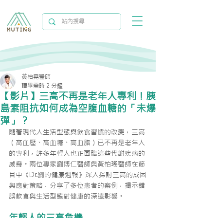
黃柏堯醫師
讀畢需時 2 分鐘
【影片】三高不再是老年人專利！胰
島素阻抗如何成為空腹血糖的「未爆
彈」？
隨著現代人生活型態與飲食習慣的改變，三高
（高血壓、高血糖、高血脂）已不再是老年人
的專利，許多年輕人也正面臨這些代謝疾病的
威脅。兩位專家劉博仁醫師與黃柏瑤醫師在節
目中《Dr.劉的健康週報》深入探討三高的成因
與應對策略，分享了多位患者的案例，揭示錯
誤飲食與生活型態對健康的深遠影響。
年輕人的三高危機