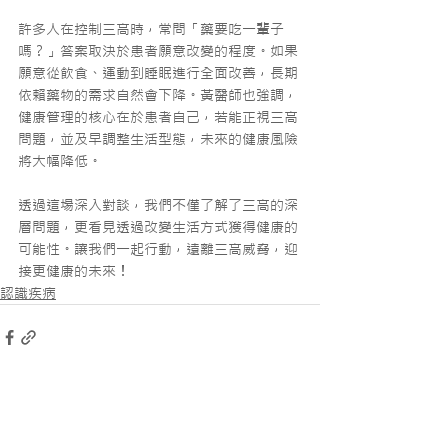
許多人在控制三高時，常問「藥要吃一輩子
嗎？」答案取決於患者願意改變的程度。如果
願意從飲食、運動到睡眠進行全面改善，長期
依賴藥物的需求自然會下降。黃醫師也強調，
健康管理的核心在於患者自己，若能正視三高
問題，並及早調整生活型態，未來的健康風險
將大幅降低。
透過這場深入對談，我們不僅了解了三高的深
層問題，更看見透過改變生活方式獲得健康的
可能性。讓我們一起行動，遠離三高威脅，迎
接更健康的未來！
認識疾病