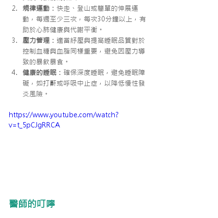
規律運動
：快走、登山或簡單的伸展運
動，每週至少三次，每次30分鐘以上，有
助於心肺健康與代謝平衡。
壓力管理
：適當紓壓與提高睡眠品質對於
控制血糖與血脂同樣重要，避免因壓力導
致的暴飲暴食。
健康的睡眠
：確保深度睡眠，避免睡眠障
礙，如打鼾或呼吸中止症，以降低慢性發
炎風險。
https://www.youtube.com/watch?
v=t_5pCJgRRCA
醫師的叮嚀