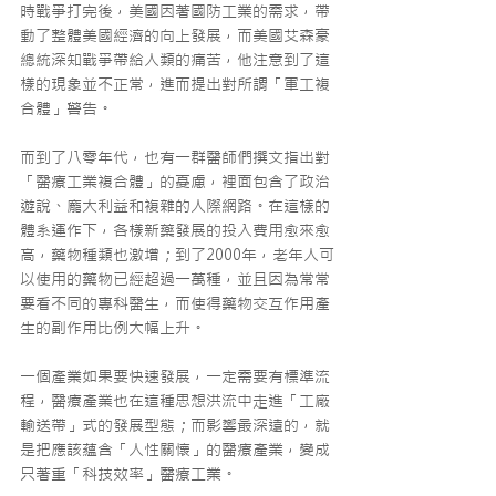
時戰爭打完後，美國因著國防工業的需求，帶
動了整體美國經濟的向上發展，而美國艾森豪
總統深知戰爭帶給人類的痛苦，他注意到了這
樣的現象並不正常，進而提出對所謂「軍工複
合體」警告。
而到了八零年代，也有一群醫師們撰文指出對
「醫療工業複合體」的憂慮，裡面包含了政治
遊說、龐大利益和複雜的人際網路。在這樣的
體系運作下，各樣新藥發展的投入費用愈來愈
高，藥物種類也激增；到了2000年，老年人可
以使用的藥物已經超過一萬種，並且因為常常
要看不同的專科醫生，而使得藥物交互作用產
生的副作用比例大幅上升。
一個產業如果要快速發展，一定需要有標準流
程，醫療產業也在這種思想洪流中走進「工廠
輸送帶」式的發展型態；而影響最深遠的，就
是把應該蘊含「人性關懷」的醫療產業，變成
只著重「科技效率」醫療工業。