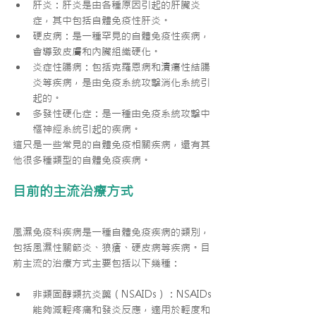
肝炎：肝炎是由各種原因引起的肝臟炎
症，其中包括自體免疫性肝炎。
硬皮病：是一種罕見的自體免疫性疾病，
會導致皮膚和內臟組織硬化。
炎症性腸病：包括克羅恩病和潰瘍性結腸
炎等疾病，是由免疫系統攻擊消化系統引
起的。
多發性硬化症：是一種由免疫系統攻擊中
樞神經系統引起的疾病。
這只是一些常見的自體免疫相關疾病，還有其
他很多種類型的自體免疫疾病。
目前的主流治療方式
風濕免疫科疾病是一種自體免疫疾病的類別，
包括風濕性關節炎、狼瘡、硬皮病等疾病。目
前主流的治療方式主要包括以下幾種：
非類固醇類抗炎藥（NSAIDs）：NSAIDs
能夠減輕疼痛和發炎反應，適用於輕度和