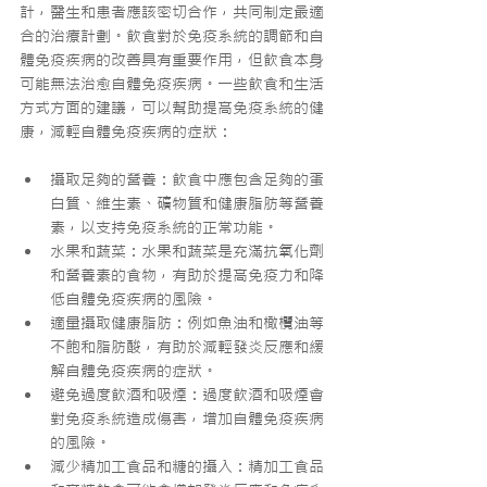
計，醫生和患者應該密切合作，共同制定最適
合的治療計劃。飲食對於免疫系統的調節和自
體免疫疾病的改善具有重要作用，但飲食本身
可能無法治愈自體免疫疾病。一些飲食和生活
方式方面的建議，可以幫助提高免疫系統的健
康，減輕自體免疫疾病的症狀：
攝取足夠的營養：飲食中應包含足夠的蛋
白質、維生素、礦物質和健康脂肪等營養
素，以支持免疫系統的正常功能。
水果和蔬菜：水果和蔬菜是充滿抗氧化劑
和營養素的食物，有助於提高免疫力和降
低自體免疫疾病的風險。
適量攝取健康脂肪：例如魚油和橄欖油等
不飽和脂肪酸，有助於減輕發炎反應和緩
解自體免疫疾病的症狀。
避免過度飲酒和吸煙：過度飲酒和吸煙會
對免疫系統造成傷害，增加自體免疫疾病
的風險。
減少精加工食品和糖的攝入：精加工食品