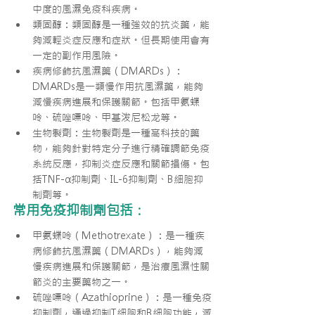
中度的風濕免疫科疾病。
類固醇：類固醇是一種強效的抗炎藥，能
夠減輕炎症反應和症狀。但長期使用會有
一定的副作用風險。
疾病修飾抗風濕藥（DMARDs）：
DMARDs是一類慢作用抗風濕藥，能夠
減慢疾病進展和保護關節。包括甲氨蝶
呤、硫唑嘌呤、甲基泼尼松龙等。
生物製劑：生物製劑是一種高科技的藥
物，能夠針對特定分子進行精確調節免疫
系統反應，抑制炎症反應和關節損傷。包
括TNF-α抑制劑、IL-6抑制劑、B細胞抑
制劑等。
常用免疫抑制劑包括：
甲氨蝶呤（Methotrexate）：是一種疾
病修飾抗風濕藥（DMARDs），能夠減
慢疾病進展和保護關節，是治療風濕性關
節炎的主要藥物之一。
硫唑嘌呤（Azathioprine）：是一種免疫
抑制劑，通過抑制T細胞和B細胞功能，減