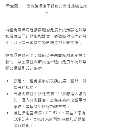
示意圖：一位身體極度不舒適的女性蜷縮在床
上
自體免疫疾病是指身體的免疫系統錯誤地攻擊
和損壞自己的組織和器官，導致各種疾病的發
生。以下是一些常見的自體免疫相關疾病：
類風濕性關節炎：關節炎是由關節組織受損引
起的，類風濕性關節炎是一種由免疫系統攻擊
關節組織引起的疾病。
狼瘡：一種免疫系統攻擊皮膚、關節、器
官等的疾病。
自體免疫性甲狀腺疾病：甲狀腺是人體內
的一個內分泌器官，當免疫系統攻擊甲狀
腺時，會導致甲狀腺功能異常。
慢性肺阻塞疾病（COPD）：某些人患有
COPD時，其免疫系統可能會對肺部組織
進行攻擊。