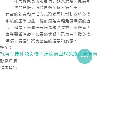
和高糖飲食可能會增加發炎反應和免疫系
統的負擔，導致自體免疫疾病加重。
適當的飲食和生活方式改變可以幫助支持免疫
系統的正常功能，從而減輕自體免疫疾病的症
狀。但是，這些建議僅是輔助措施，不應替代
專業醫學治療。如果您懷疑自己患有自體免疫
疾病，請儘早諮詢醫生的建議和治療。
標記：
抗氧化
慢性發炎
慢性病
疾病
自體免疫疾病
肝病
認識疾病
健康資訊
抗衰老