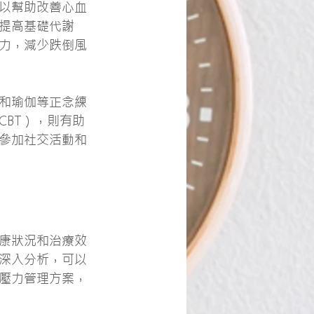
以幫助改善心血
提高基礎代謝
力，減少跌倒風
和瑜伽等正念練
BT），則有助
參加社交活動和
康狀況和治療效
深入分析，可以
壓力管理方案，