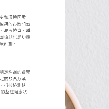
史和環境因素，
後續的診斷和治
、尿液檢查、唾
因檢測也是功能
療計劃。
制定均衡的營養
定的飲食方案，
，根據檢測結
者的整體健康狀