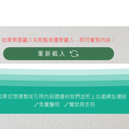
​如果頁面載入失敗點我重新載入，即可看到內容。
重新載入
PM2.5 吸入對健康：從肺泡到
探索
全身的傷害機制、臨床證據與
管理
長期風險解析
如果您想複製或引用內容請通知我們並附上出處網址連結
🔗
免責聲明
🔗
贊助與支持