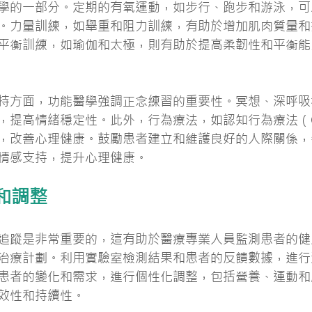
學的一部分。定期的有氧運動，如步行、跑步和游泳，可
。力量訓練，如舉重和阻力訓練，有助於增加肌肉質量和
平衡訓練，如瑜伽和太極，則有助於提高柔韌性和平衡能
持方面，功能醫學強調正念練習的重要性。冥想、深呼吸
，提高情緒穩定性。此外，行為療法，如認知行為療法（C
，改善心理健康。鼓勵患者建立和維護良好的人際關係，
情感支持，提升心理健康。
和調整
追蹤是非常重要的，這有助於醫療專業人員監測患者的健
治療計劃。利用實驗室檢測結果和患者的反饋數據，進行
患者的變化和需求，進行個性化調整，包括營養、運動和
效性和持續性。