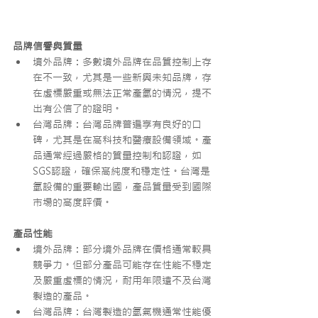
品牌信譽與質量
境外品牌：多數境外品牌在品質控制上存
在不一致，尤其是一些新興未知品牌，存
在虛標嚴重或無法正常產氫的情況，提不
出有公信了的證明。
台灣品牌：台灣品牌普遍享有良好的口
碑，尤其是在高科技和醫療設備領域。產
品通常經過嚴格的質量控制和認證，如
SGS認證，確保高純度和穩定性。台灣是
氫設備的重要輸出國，產品質量受到國際
市場的高度評價。
產品性能
境外品牌：部分境外品牌在價格通常較具
競爭力。但部分產品可能存在性能不穩定
及嚴重虛標的情況，耐用年限遠不及台灣
製造的產品。
台灣品牌：台灣製造的氫氣機通常性能優