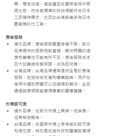
異，穩定性高。這些產品在實際使用中表
現出色，符合高標準的技術規範符合日本
工匠精神需求，也因此台灣廠當多為日本
氫氣機的代工廠。
售後服務
境外品牌：售後服務質量參差不齊，部分
品牌提供的服務相對基礎，解決問題的速
度和專業性可能有所不足。售後服務成本
巨大放棄維修與保固，成為孤兒機。
台灣品牌：台灣品牌通常提供全面的售後
服務，包括技術支援和專業諮詢。用戶在
使用中遇到問題可以迅速得到解決，並且
通過銷售網路能獲得專業的醫療建議。
市場認可度
境外品牌：在部分市場上具有一定銷售，
但無檢測報告。
台灣品牌：在國際市場上享有高的認可度
和信任度，特別是在高科技和醫療設備領