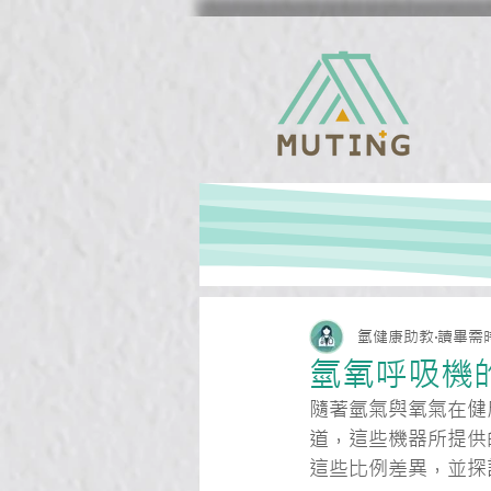
氫健康助教
讀畢需時
氫氧呼吸機
隨著氫氣與氧氣在健
道，這些機器所提供
這些比例差異，並探