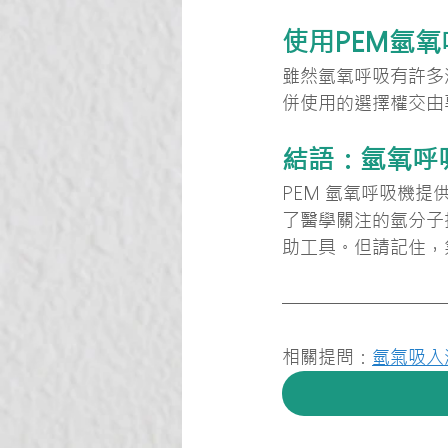
使用PEM氫
雖然氫氧呼吸有許多
併使用的選擇權交由
結語：氫氧呼
PEM 氫氧呼吸機
了醫學關注的氫分子
助工具。但請記住，
相關提問：
氫氣吸入