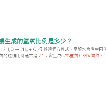
吸機生成的氫氧比例是多少？
：
2H₂O 
→ 
2H₂ 
+ 
O₂
根 據這個方程式，電解水會產生兩
氣的體積比例通常是
 2:1
，會生成
67%氫氣和33%氧氣
。