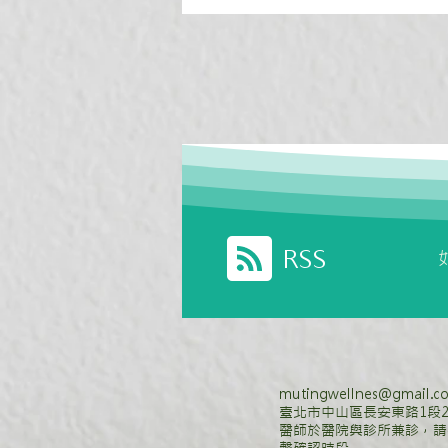
簡單了解質子膜產氫氧技術
RSS
mutingwellnes@gmail.c
臺北市中山區長安東路1段2
醫師於醫院與診所兼診，請
繫確認時段