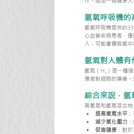
作。這是一個健康人
氫氧呼吸機的
氫氧呼吸機提供的3
心血管疾病患者、運
入，可能會導致氧中
氫氣對人體有
氫氣（
H₂
）是一種強
應激對細胞的損害。
綜合來說，氫
高氧氣和氫氣混合物
提高氧氣水平
：
減少氧化壓力
：
促進健康
：對於