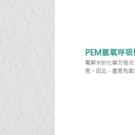
PEM氫氧呼
電解水的化學方程式
氣。因此，氫氣和氧