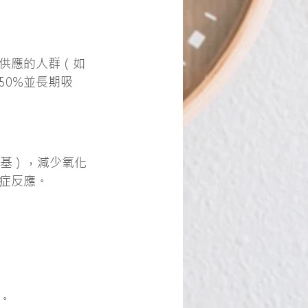
氣供應的人群（如
50%並長期吸
基），減少氧化
症反應。
。