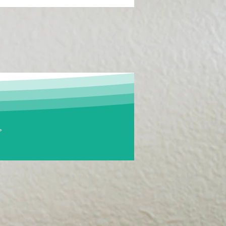
氣體：HBOT高壓氧療法
保
。