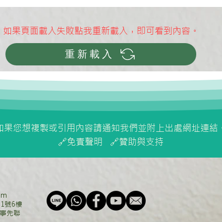
​如果頁面載入失敗點我重新載入，即可看到內容。
重新載入
氫氧化鈉 vs. PME質子膜產氫
醫療
比較
及健
如果您想複製或引用內容請通知我們並附上出處網址連結
🔗
免責聲明
🔗
贊助與支持
om
1號6樓
事先聯