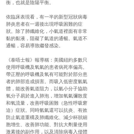
衡，也就是陰陽平衡。
依臨床表現看，有一半的新型冠狀病毒
肺炎患者在一週後出現呼吸困難的症
狀。除了肺纖維化，小氣道裡面有非常
黏的黏液，阻礙了氣道的通暢。氣道不
通暢，容易導致繼發感染。
《泰唔士報》報導稱：美國紐約多數只
使用呼吸機及氧氣的患者病死率偏高。
帶正壓的呼吸機及氧有可能對於部分患
者的肺部造成損害。而吸入低密度氫氣
體，能改善氣道阻力，以氫小分子協助
氧分子易於進入肺泡，增加氧氣彌散度
和氧流量，改善呼吸困難（急性呼吸窘
迫）症狀。同時氫氣還可以抗炎、有效
防止氣道重構及肺纖維化、減少杯狀細
胞增生、改善肺功能、對抗大劑量使用
激素後的副作用，以及清除病毒入侵體