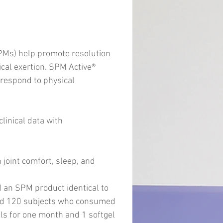
PMs) help promote resolution
ical exertion. SPM Active®
 respond to physical
inical data with
joint comfort, sleep, and
 an SPM product identical to
and 120 subjects who consumed
ls for one month and 1 softgel