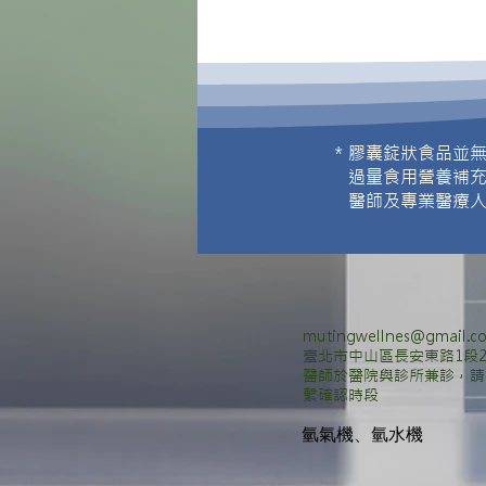
＊
膠囊錠狀食品並
過量食用營養補
醫師及專業醫療
mutingwellnes@gmail.c
臺北市中山區長安東路1段2
醫師於醫院與診所兼診，請
繫確認時段
​氫氣機、氫水機