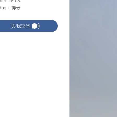
ainer：
60 S
接受
atus：
與我諮詢