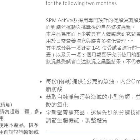
for the following two months).
SPM Active® 採用專門設計的促解決
面對劇烈運動與挑戰後的自然修復過程。
本產品為市面上少數具有人體臨床研究背景的
用於日常營養補充與膳食多樣化管理。*
其中成分與一項針對 149 位受試者進行的
囊）以及另一項 3 個月觀察研究所使用
狀況與受試者自述狀況之彙整結果，不代表
每份(兩顆)提供1公克的魚油，內含Om
脂肪酸
萃取自純淨無污染海域的小型魚類，並
酸的氧化
鯖魚)
日請勿超過二顆，多
全新營養補充品，透過先進的分餾技
用
調節生體機能，調整體質
使用本產品。懷孕
用前請諮詢醫師或