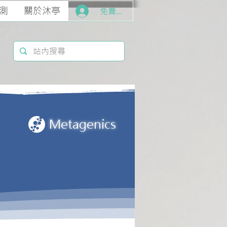
測
關於沐亭
免費加入
M
etagenics
產品介紹
*無療效說明
Metagenics