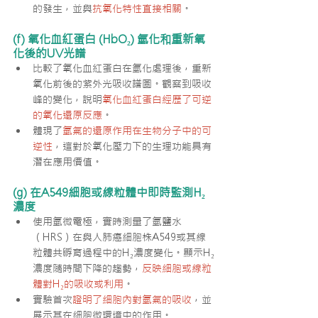
的發生，並與
抗氧化特性直接相關
。
(f) 氧化血紅蛋白 (HbO₂) 氫化和重新氧
化後的UV光譜
比較了氧化血紅蛋白在氫化處理後，重新
氧化前後的紫外光吸收譜圖。觀察到吸收
峰的變化，說明
氧化血紅蛋白經歷了可逆
的氧化還原反應
。
體現了
氫氣的還原作用在生物分子中的可
逆性
，這對於氧化壓力下的生理功能具有
潛在應用價值。
(g) 在A549細胞或線粒體中即時監測H₂
濃度
使用氫微電極，實時測量了氫鹽水
（HRS）在與人肺癌細胞株A549或其線
粒體共孵育過程中的H₂濃度變化。顯示H₂
濃度隨時間下降的趨勢，
反映細胞或線粒
體對H₂的吸收或利用
。
實驗首次
證明了細胞內對氫氣的吸收
，並
展示其在細胞微環境中的作用。