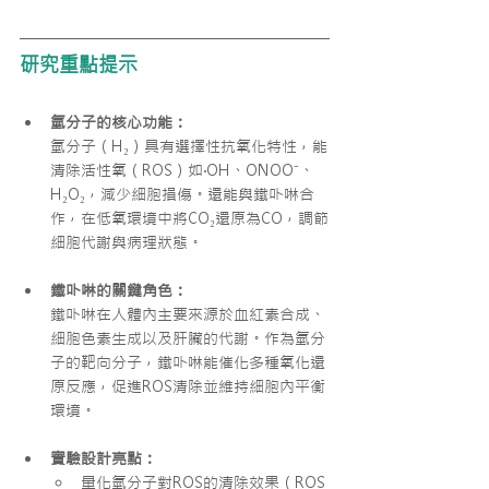
研究重點提示
氫分子的核心功能：
氫分子（H₂）具有選擇性抗氧化特性，能
清除活性氧（ROS）如
·OH、ONOO⁻、
H₂O₂
，減少細胞損傷。還能與鐵卟啉合
作，在低氧環境中將CO₂還原為CO，調節
細胞代謝與病理狀態。
鐵卟啉的關鍵角色：
鐵卟啉在人體內主要來源於血紅素合成、
細胞色素生成以及肝臟的代謝。作為氫分
子的靶向分子，鐵卟啉能催化多種氧化還
原反應，促進ROS清除並維持細胞內平衡
環境。
實驗設計亮點：
量化氫分子對ROS的清除效果（ROS