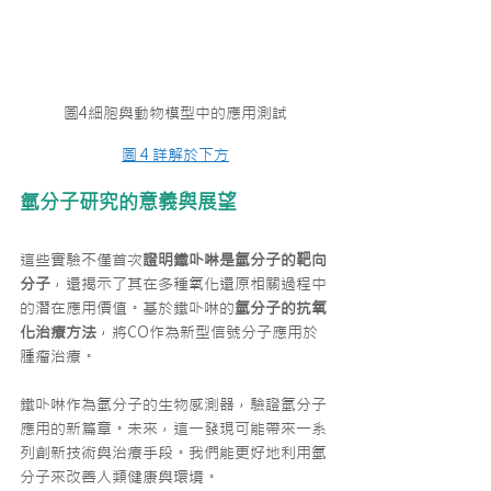
圖4細胞與動物模型中的應用測試
圖４詳解於下方
氫分子研究的意義與展望
這些實驗不僅首次
證明鐵卟啉是氫分子的靶向
分子
，還揭示了其在多種氧化還原相關過程中
的潛在應用價值。基於鐵卟啉的
氫分子的抗氧
化治療方法
，將CO作為新型信號分子應用於
腫瘤治療。
鐵卟啉作為氫分子的生物感測器，驗證氫分子
應用的新篇章。未來，這一發現可能帶來一系
列創新技術與治療手段。我們能更好地利用氫
分子來改善人類健康與環境。