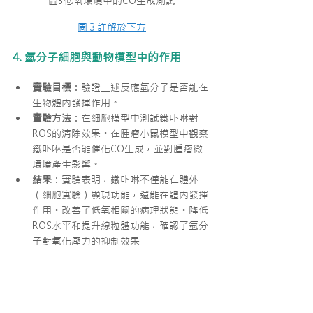
圖3低氧環境中的CO生成測試
圖３詳解於下方
4. 氫分子細胞與動物模型中的作用
實驗目標
：驗證上述反應氫分子是否能在
生物體內發揮作用。
實驗方法
：在細胞模型中測試鐵卟啉對
ROS的清除效果。在腫瘤小鼠模型中觀察
鐵卟啉是否能催化CO生成，並對腫瘤微
環境產生影響。
結果
：實驗表明，鐵卟啉不僅能在體外
（細胞實驗）顯現功能，還能在體內發揮
作用。改善了低氧相關的病理狀態。降低
ROS水平和提升線粒體功能，確認了氫分
子對氧化壓力的抑制效果