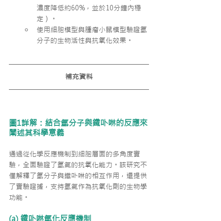
濃度降低約60%，並於10分鐘內穩
定）。
使用細胞模型與腫瘤小鼠模型驗證氫
分子的生物活性與抗氧化效果。
補充資料
圖1詳解：結合氫分子與鐵卟啉的反應來
闡述其科學意義
通過從化學反應機制到細胞層面的多角度實
驗，全面驗證了氫氣的抗氧化能力。該研究不
僅解釋了氫分子與鐵卟啉的相互作用，還提供
了實驗證據，支持氫氣作為抗氧化劑的生物學
功能。
(a) 鐵卟啉氫化反應機制