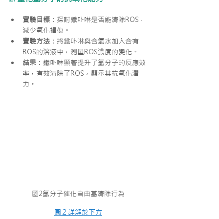
實驗目標
：探討鐵卟啉是否能清除ROS，
減少氧化損傷。
實驗方法
：將鐵卟啉與含氫水加入含有
ROS的溶液中，測量ROS濃度的變化。
結果
：鐵卟啉顯著提升了氫分子的反應效
率，有效清除了ROS，顯示其抗氧化潛
力。
圖2氫分子催化自由基清除行為
圖２詳解於下方