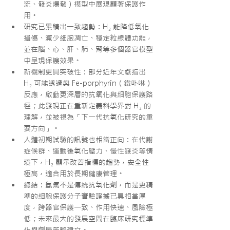
流、發炎爆發）模型中展現顯著保護作
用。
研究已累積出一致趨勢：H₂ 能降低氧化
損傷、減少細胞凋亡、穩定粒線體功能，
並在腦、心、肝、肺、腎等多個器官模型
中呈現保護效果。
新機制更具突破性：部分近年文獻指出 
H₂ 可能透過與 Fe-porphyrin（鐵卟啉）
反應，啟動更深層的抗氧化與細胞保護路
徑；此發現正在重新定義科學界對 H₂ 的
理解，並被視為「下一代抗氧化研究的重
要方向」。
人體初期試驗的訊號也相當正向：在代謝
症候群、運動後氧化壓力、慢性發炎等情
境下，H₂ 顯示改善指標的趨勢，安全性
極高，適合用於長期健康管理。
總結：氫氣不是傳統抗氧化劑，而是更精
準的細胞保護分子實驗證據已具相當厚
度，跨器官保護一致、作用快速、風險極
低；未來最大的發展空間在臨床研究標準
化與劑量策略建立。