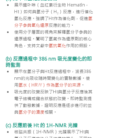
展示鐵卟啉（血紅素衍生物 Hematin，
Ht）如何與氫分子（H₂）反應，進行催化
氫化反應。強調了Ht作為催化劑，促進
氫
分子參與氧化還原
反應的能力。
使用分子層面的視角來解釋氫分子參與的
還原過程。闡明了氫氣作為還原劑的核心
角色，支持文獻中
氫抗氧化
作用的假設。
(b) 反應過程中 386 nm 吸光度變化的即
時監測
顯示在氫分子與Ht反應過程中，波長386 
nm的光吸收隨時間變化的實驗數據。使
用
氫水（HRW）作為氫分子的來源
。
吸光度的改變反映了Ht與氫分子反應後其
電子結構或鍵合狀態的改變。即時監測提
供了動態數據，證明反應是逐步進行的並
與
氫分子的濃度
相關。
(c) 反應前後 Ht 的 1H-NMR 光譜
核磁共振（1H-NMR）光譜展示了Ht與