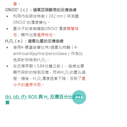
基
。
ONOO⁻（c）：過氧亞硝酸根的反應曲線
利用內在吸收特徵（302 nm）來測量
ONOO⁻的濃度變化。
氫分子的參與導致ONOO⁻濃度
顯著降
低
，顯示出其
還原特性
。
H₂O₂（e）：過氧化氫的反應曲線
使用4-氨基安替比林/過氧化物酶（4-
aminoantipyrine/peroxidase）作為比
色探針來檢測H₂O₂。
在反應早期（0.84分鐘之前），曲線主要
顯示探針的檢測反應，而非H₂O₂的氫化過
程。隨後，H₂O₂濃度逐漸下降，反映了
氫
分子的還原作用
。
(b), (d), (f): ROS 與 H₂ 反應百分比的計
算
總結了對應動態曲線（a, c, e）的反應程度，
表示ROS被氫分子清除的百分比：