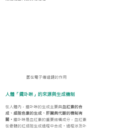
氫在電子傳遞鏈的作用
人體「鐵卟啉」的來源與生成機制
在人體內，鐵卟啉的生成主要與
血紅素的合
成、細胞色素的生成、肝臟與代謝的機制有
關。
鐵卟啉是血紅素的重要結構成分，血紅素
在骨髓的紅細胞生成過程中合成。過程涉及卟