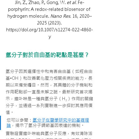
Jin, Z., Zhao, P., Gong, W. 
et al.
 Fe-
porphyrin: A redox-related biosensor of 
hydrogen molecule. 
Nano Res.
 16, 2020–
2025 (2023). 
https://doi.org/10.1007/s12274-022-4860-
y
氫分子對於自由基的靶點是甚麼？
氫分子因其選擇性中和有害自由基（如羥自由
基
•OH
）和改善氧化壓力相關疾病的能力，長
期以來備受矚目。然而，其具體的分子機制和
作用靶點卻一直是未解之謎。最新研究首次揭
示，鐵卟啉是一種與氫分子（H₂）作用的關鍵
分子，並通過一系列實驗進一步探討其應用價
值。
您可以參閱：
氫分子在醫學研究中的基礎理
論
，揭示了氫分子調節基因表達的機制。
實驗證實鐵卟啉能與氫分子反應，有效清除活