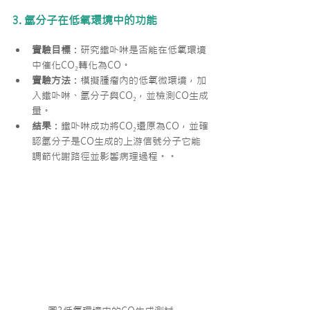
3. 氫分子在低氧環境中的功能
實驗目標
：研究鐵卟啉是否能在低氧環境
中催化CO₂轉化為CO。
實驗方法
：模擬腫瘤內的低氧微環境，加
入鐵卟啉、氫分子與CO₂，並檢測CO生成
量。
結果
：鐵卟啉成功將CO₂還原為CO，並確
認氫分子是CO生成的上游信號分子它能
調節代謝路徑並影響病理過程。。