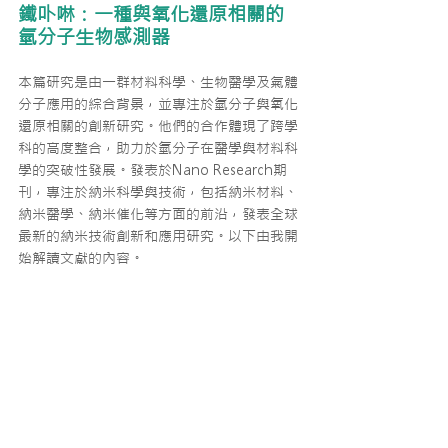
鐵卟啉：一種與氧化還原相關的
氫分子生物感測器
本篇研究是由一群材料科學、生物醫學及氣體
分子應用的綜合背景，並專注於氫分子與氧化
還原相關的創新研究。他們的合作體現了跨學
科的高度整合，助力於氫分子在醫學與材料科
學的突破性發展。發表於Nano Research期
刊，專注於納米科學與技術，包括納米材料、
納米醫學、納米催化等方面的前沿，發表全球
最新的納米技術創新和應用研究。以下由我開
始解讀文獻的內容。