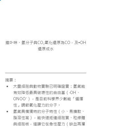
鐵卟啉、氫分子與CO₂氧化還原為CO，及•OH
還原成水
摘要：
大量細胞與動物實驗已明確證實：氫氣能
有效降低最具破壞性的自由基（·OH、
ONOO⁻），是目前科學界少數能「選擇
性」調節氧化壓力的分子。
氫氣具備獨特的分子特性（小、易擴散、
脂溶性高），能快速抵達細胞質、粒線體
與細胞核，這讓它在急性壓力（缺血再灌