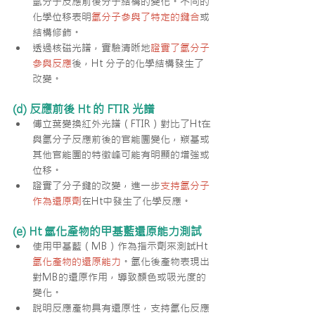
氫分子反應前後分子結構的變化。不同的
化學位移表明
氫分子參與了特定的鍵合
或
結構修飾。
透過核磁光譜，實驗清晰地
證實了氫分子
參與反應
後，Ht 分子的化學結構發生了
改變。
(d) 反應前後 Ht 的 FTIR 光譜
傅立葉變換紅外光譜（FTIR）對比了Ht在
與氫分子反應前後的官能團變化，羰基或
其他官能團的特徵峰可能有明顯的增強或
位移。
證實了分子鍵的改變，進一步
支持氫分子
作為還原劑
在Ht中發生了化學反應。
(e) Ht 氫化產物的甲基藍還原能力測試
使用甲基藍（MB）作為指示劑來測試Ht
氫化產物的還原能力
。氫化後產物表現出
對MB的還原作用，導致顏色或吸光度的
變化。
說明反應產物具有還原性，支持氫化反應