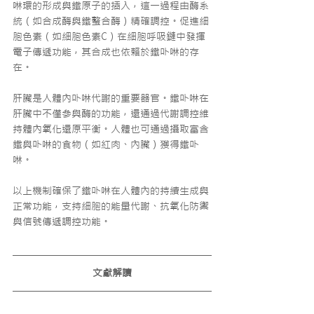
啉環的形成與鐵原子的插入，這一過程由酶系
統（如合成酶與鐵螯合酶）精確調控。促進細
胞色素（如細胞色素C）在細胞呼吸鏈中發揮
電子傳遞功能，其合成也依賴於鐵卟啉的存
在。
肝臟是人體內卟啉代謝的重要器官。鐵卟啉在
肝臟中不僅參與酶的功能，還通過代謝調控維
持體內氧化還原平衡。人體也可通過攝取富含
鐵與卟啉的食物（如紅肉、內臟）獲得鐵卟
啉。
以上機制確保了鐵卟啉在人體內的持續生成與
正常功能，支持細胞的能量代謝、抗氧化防禦
與信號傳遞調控功能。
文獻解讀