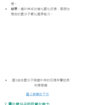
應。
結果
：鐵卟啉成功催化氫化反應，展現出
穩定的氫分子氧化還原能力。
圖1結合氫分子與鐵卟啉的反應來闡述其
科學意義
圖１詳解於下方
2. 量化氫分子的抗氧化能力