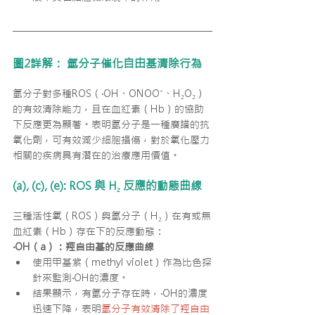
圖2詳解： 氫分子催化自由基清除行為
氫分子對多種ROS（·OH、ONOO⁻、H₂O₂）
的有效清除能力，且在血紅素（Hb）的協助
下反應更為顯著。表明氫分子是一種廣譜的抗
氧化劑，可有效減少細胞損傷，對於氧化壓力
相關的疾病具有潛在的治療應用價值。
(a), (c), (e): ROS 與 H₂ 反應的動態曲線
三種活性氧（ROS）與氫分子（H₂）在有或無
血紅素（Hb）存在下的反應動態：
·OH（a）：羥自由基的反應曲線
使用甲基紫（methyl violet）作為比色探
針來監測·OH的濃度。
結果顯示，有氫分子存在時，·OH的濃度
迅速下降，表明
氫分子有效清除了羥自由