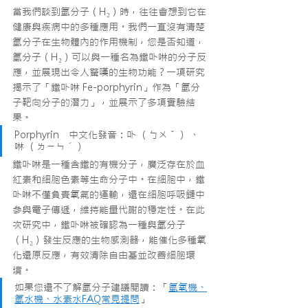
當我們談到氫分子（H₂）時，往往會想到它在
健康與疾病中的多種應用。我們一直沒有清楚
氫分子在生物體內的作用機制，您是否知道，
氫分子
（H₂）
可以與一種名為鐵卟啉的分子反
應，並展現出令人驚嘆的生物功能？一項研究
揭示了「鐵卟啉 Fe-porphyrin」作為「氫分
子靶向分子的潛力」，並展示了多項實驗結
果。
Porphyrin　中文化發音：卟 （ㄅㄨˇ） 、
啉 （ㄌㄧㄣˊ）
鐵卟啉是一種含鐵的有機分子，廣泛存在於血
紅素和細胞色素等生命分子中。在細胞中，鐵
卟啉不僅負責氧氣的運輸，還在細胞呼吸鏈中
參與電子傳遞，維持能量代謝的穩定性。在此
次研究中，鐵卟啉被確認為一種與氫分子
（H₂）
發生反應的生物感測器，能催化多種氧
化還原反應，有效清除
自由基
並改善細胞環
境。
如果您還不了解氫分子建議閱讀：「
氫氧機、
氫水機、水素水FAQ常見提問
」