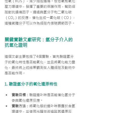
性氧（ROS），減少細胞損傷。在低氧或氧化
壓力環境中，發揮了重要的保護作用，幫助細
胞對抗損傷因子。通過與氫分子和二氧化碳
（CO₂）的反應，催化生成一氧化碳（CO），
這種氣體分子可以作為細胞內信號調節因子。
關鍵實驗文獻研究：氫分子介入的
抗氧化證明
這個文獻主要包括了4個實驗，首先驗證氫分
子的氧化特性是否能氧化，並且將氧化能力量
化，最終將上述結果觀測在人體細胞及動物中
是否能作用。
1. 驗證氫分子的氧化還原特性
實驗目標
：驗證鐵卟啉是否能催化氫分子
參與氧化還原反應。
實驗方法
：將氧化態的鐵卟啉暴露於含氫
環境中，並使用光譜技術追蹤其還原反