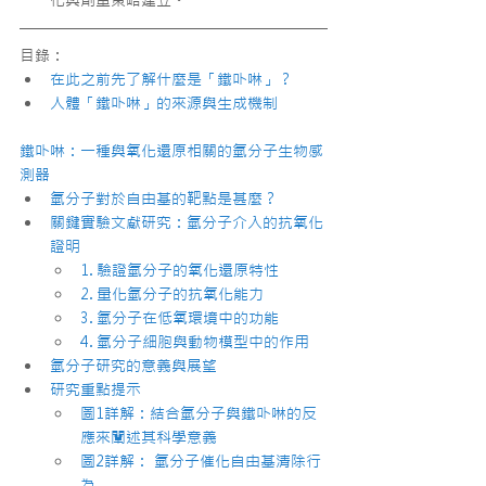
目錄：
在此之前先了解什麼是「鐵卟啉」？
人體「鐵卟啉」的來源與生成機制
鐵卟啉：一種與氧化還原相關的氫分子生物感
測器
氫分子對於自由基的靶點是甚麼？
關鍵實驗文獻研究：氫分子介入的抗氧化
證明
1. 驗證氫分子的氧化還原特性
2. 量化氫分子的抗氧化能力
3. 氫分子在低氧環境中的功能
4. 氫分子細胞與動物模型中的作用
氫分子研究的意義與展望
研究重點提示
圖1詳解：結合氫分子與鐵卟啉的反
應來闡述其科學意義
圖2詳解： 氫分子催化自由基清除行
為