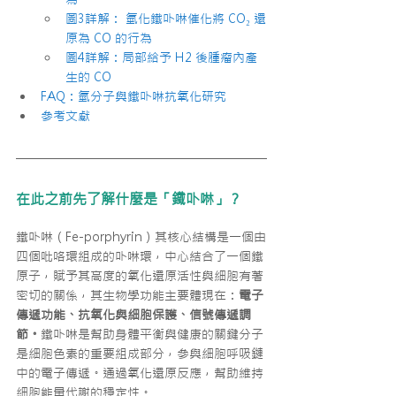
圖3詳解： 氫化鐵卟啉催化將 CO₂ 還
原為 CO 的行為
圖4詳解：局部給予 H2 後腫瘤內產
生的 CO
FAQ：氫分子與鐵卟啉抗氧化研究
參考文獻
在此之前先了解什麼是「鐵卟啉」？
鐵卟啉（Fe-porphyrin）其核心結構是一個由
四個吡咯環組成的卟啉環，中心結合了一個鐵
原子，賦予其高度的氧化還原活性與細胞有著
密切的關係，其生物學功能主要體現在：
電子
傳遞功能、抗氧化與細胞保護、信號傳遞調
節。
鐵卟啉是幫助身體平衡與健康的關鍵分子
是細胞色素的重要組成部分，參與細胞呼吸鏈
中的電子傳遞。通過氧化還原反應，幫助維持
細胞能量代謝的穩定性。