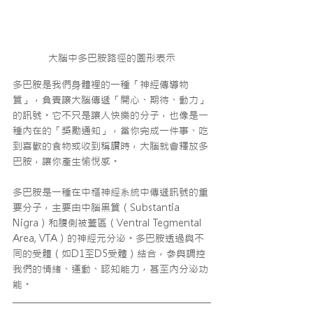
大腦中多巴胺路徑的圖形表示
多巴胺是我們身體裡的一種「神經傳導物
質」，負責讓大腦傳遞「開心、期待、動力」
的訊號。它不只是讓人快樂的分子，也像是一
種內在的「獎勵通知」，當你完成一件事、吃
到喜歡的食物或收到稱讚時，大腦就會釋放多
巴胺，讓你產生愉悅感。
多巴胺是一種在中樞神經系統中傳遞訊號的重
要分子，主要由中腦黑質（Substantia 
Nigra）和腹側被蓋區（Ventral Tegmental 
Area, VTA）的神經元分泌。多巴胺透過與不
同的受體（如D1至D5受體）結合，參與調控
我們的情緒、運動、認知能力，甚至內分泌功
能。