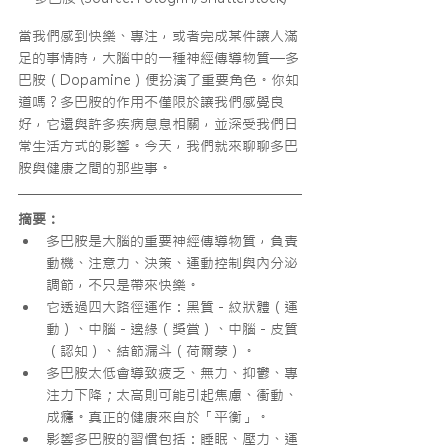
當我們感到快樂、專注，或者完成某件讓人滿
足的事情時，大腦中的一種神經傳導物質—多
巴胺（Dopamine）便扮演了重要角色。你知
道嗎？多巴胺的作用不僅限於讓我們感覺良
好，它還與許多疾病息息相關，並深受我們日
常生活方式的影響。今天，我們就來聊聊多巴
胺與健康之間的那些事。
摘要：
多巴胺是大腦的重要神經傳導物質，負責
動機、注意力、決策、運動控制與內分泌
調節，不只是帶來快樂。
它透過四大路徑運作：黑質－紋狀體（運
動）、中腦－邊緣（獎賞）、中腦－皮質
（認知）、結節漏斗（荷爾蒙）。
多巴胺太低會導致疲乏、無力、抑鬱、專
注力下降；太高則可能引起焦慮、衝動、
成癮。真正的健康來自於「平衡」。
影響多巴胺的習慣包括：睡眠、壓力、運