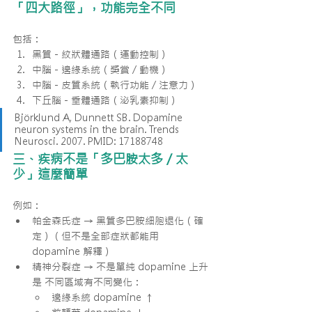
「四大路徑」，功能完全不同
包括：
黑質－紋狀體通路（運動控制）
中腦－邊緣系統（獎賞 / 動機）
中腦－皮質系統（執行功能 / 注意力）
下丘腦－垂體通路（泌乳素抑制）
Björklund A, Dunnett SB. Dopamine 
neuron systems in the brain. Trends 
Neurosci. 2007. PMID: 17188748
三、疾病不是「多巴胺太多／太
少」這麼簡單
例如：
帕金森氏症 → 黑質多巴胺細胞退化（確
定）（但不是全部症狀都能用 
dopamine 解釋）
精神分裂症 → 不是單純 dopamine 上升
是 不同區域有不同變化：
邊緣系統 dopamine ↑