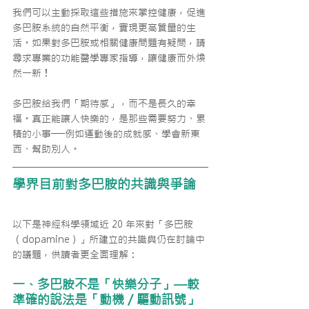
我們可以主動採取這些措施來掌控健康，促進
多巴胺系統的自然平衡，實現更高質量的生
活。如果對多巴胺或相關健康問題有疑問，請
尋求專業的功能醫學專家指導，讓健康而外煥
然一新！
多巴胺給我們「期待感」，而不是長久的幸
福。真正能讓人快樂的，是那些需要努力、累
積的小事──例如運動後的成就感、學會新東
西、幫助別人。
學界目前對多巴胺的共識與爭論
以下是神經科學領域近 20 年來對「多巴胺
（dopamine）」所建立的共識與仍在討論中
的議題，供讀者更全面理解：
一、多巴胺不是「快樂分子」—較
準確的說法是「動機／驅動訊號」