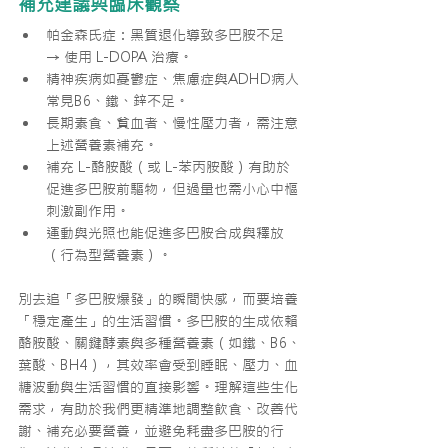
補充建議與臨床觀察
帕金森氏症：黑質退化導致多巴胺不足 
→ 使用 L-DOPA 治療。
精神疾病如憂鬱症、焦慮症與ADHD病人
常見B6、鐵、鋅不足。
長期素食、貧血者、慢性壓力者，需注意
上述營養素補充。
補充 L-酪胺酸（或 L-苯丙胺酸）有助於
促進多巴胺前驅物，但過量也需小心中樞
刺激副作用。
運動與光照也能促進多巴胺合成與釋放
（行為型營養素）。
別去追「多巴胺爆發」的瞬間快感，而要培養
「穩定產生」的生活習慣。多巴胺的生成依賴
酪胺酸、關鍵酵素與多種營養素（如鐵、B6、
葉酸、BH4），其效率會受到睡眠、壓力、血
糖波動與生活習慣的直接影響。理解這些生化
需求，有助於我們更精準地調整飲食、改善代
謝、補充必要營養，並避免耗盡多巴胺的行