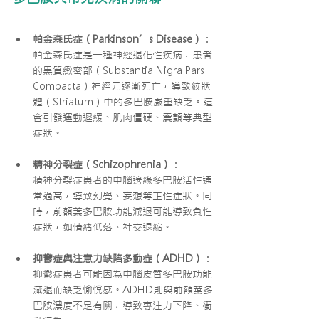
帕金森氏症（Parkinson’s Disease）
：
帕金森氏症是一種神經退化性疾病，患者
的黑質緻密部（Substantia Nigra Pars 
Compacta）神經元逐漸死亡，導致紋狀
體（Striatum）中的多巴胺嚴重缺乏。這
會引發運動遲緩、肌肉僵硬、震顫等典型
症狀。
精神分裂症（Schizophrenia）
：
精神分裂症患者的中腦邊緣多巴胺活性通
常過高，導致幻覺、妄想等正性症狀。同
時，前額葉多巴胺功能減退可能導致負性
症狀，如情緒低落、社交退縮。
抑鬱症與注意力缺陷多動症（ADHD）
：
抑鬱症患者可能因為中腦皮質多巴胺功能
減退而缺乏愉悅感。ADHD則與前額葉多
巴胺濃度不足有關，導致專注力下降、衝