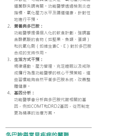
道菌群失調有關。功能醫學透過檢測炎症
指標、氧化壓力水平及腸道健康，針對性
地進行干預。
營養與多巴胺：
功能醫學提倡個人化的飲食計劃，強調富
含酪氨酸的食物（如堅果、魚類、蛋類）
和抗氧化劑（如維生素C、E）對於多巴胺
合成的支持作用。
生活方式干預：
規律運動、壓力管理、充足睡眠以及戒除
成癮行為是功能醫學的核心干預策略，這
些習慣能夠自然平衡多巴胺系統，改善整
體健康。
基因分析：
功能醫學會分析與多巴胺代謝相關的基
因，例如COMT和DRD2基因，從而制定
更為精準的治療方案。
多巴胺與常見疾病的關聯