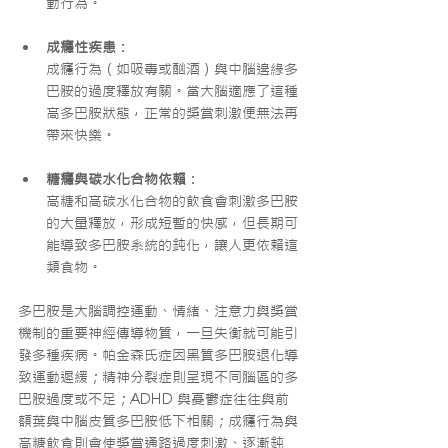
動行為。
成癮性疾患
：
成癮行為（如吸毒或酗酒）與中腦邊緣多
巴胺的過度釋放有關。當大腦適應了這種
高多巴胺狀態，正常的獎賞刺激便無法再
帶來快樂。
糖癮與碳水化合物依賴
：
高糖和高碳水化合物的飲食會刺激多巴胺
的大量釋放，形成短暫的快感，但長期可
能導致多巴胺系統的鈍化，讓人更依賴這
類食物。
多巴胺是大腦調控運動、情緒、注意力與獎賞
機制的重要神經傳導物質，一旦失衡就可能引
發多種疾病。帕金森氏症因黑質多巴胺退化導
致運動遲緩；精神分裂症則呈現不同腦區的多
巴胺過度或不足；ADHD 與憂鬱症往往與前
額葉與中腦皮質多巴胺低下相關；成癮行為與
高糖飲食則會使獎賞通路過度刺激、逐漸鈍