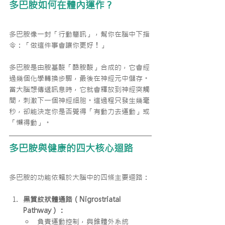
多巴胺如何在體內運作？
多巴胺像一封「行動簡訊」，幫你在腦中下指
令：「做這件事會讓你更好！」
多巴胺是由胺基酸「酪胺酸」合成的，它會經
過幾個化學轉換步驟，最後在神經元中儲存。
當大腦想傳遞訊息時，它就會釋放到神經突觸
間，刺激下一個神經細胞。這過程只發生幾毫
秒，卻能決定你是否覺得「有動力去運動」或
「懶得動」。
多巴胺與健康的四大核心迴路
多巴胺的功能依賴於大腦中的四條主要迴路：
黑質紋狀體通路（Nigrostriatal 
Pathway）：
負責運動控制，與錐體外系統