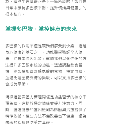
為。這些生理基礎正是下一節所談的「如何在
日常中維持多巴胺平衡、提升情緒與健康」的
根本核心。
掌握多巴胺，掌控健康的未來
多巴胺的作用不僅是讓我們感受到快樂，還是
身心健康的基石之一。功能醫學強調全人健
康，從根本原因出發，幫助我們以個性化的方
法提升多巴胺系統的功能。透過調整飲食習
慣，例如增加富含酪氨酸的食物，穩定血糖，
並避免過量精緻糖的攝取，可以支持多巴胺的
合成與平衡。
規律運動與壓力管理同樣是功能醫學的核心干
預策略，有助於穩定情緒並提升注意力。同
時，腸道健康和基因檢測為診斷與治療提供了
精準依據。這些方法不僅改善當下健康，還為
未來的疾病預防奠定基礎。