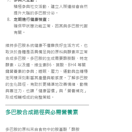
多與人互動：
積極參與社交活動，建立人際連結會自然
提升大腦的多巴胺分泌。
定期進行健康檢查：
確保甲狀腺功能正常，因其與多巴胺代謝
有關。
維持多巴胺系統健康不僅靠良好生活方式，也
取決於身體是否具備足夠的原料與酵素來正常
合成多巴胺。多巴胺的生成需要酪胺酸、特定
酵素，以及鐵、維生素B6、葉酸、BH4 等關
鍵營養素的參與；睡眠、壓力、運動與血糖穩
定同樣深刻影響其產量與敏感度。了解多巴胺
的生化路徑，有助於更精準地改善情緒、動機
與專注力，也讓「健康習慣」與「營養補充」
形成相輔相成的完整策略。
多巴胺合成路徑與必需營養素
多巴胺的原料來自食物中的胺基酸「酪胺