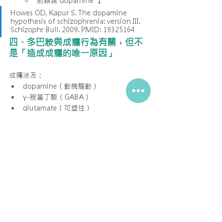
前額葉 dopamine ↓
Howes OD, Kapur S. The dopamine 
hypothesis of schizophrenia: version III. 
Schizophr Bull. 2009. PMID: 19325164
四、多巴胺與成癮行為有關，但不
是「造成成癮的唯一原因」
成癮涉及：
dopamine（動機驅動）
γ-胺基丁酸（GABA）
glutamate（可塑性）
前額葉控制能力
而 dopamine 負責的是「預期價值提高 → 想
要更多」。
Volkow ND, Morales M. The brain on 
drugs: from reward to addiction. Cell. 
2015. PMID: 26376887
五、飲食、運動、睡眠等生活方式
「可能影響」多巴胺，但效果有
限、個人差異大