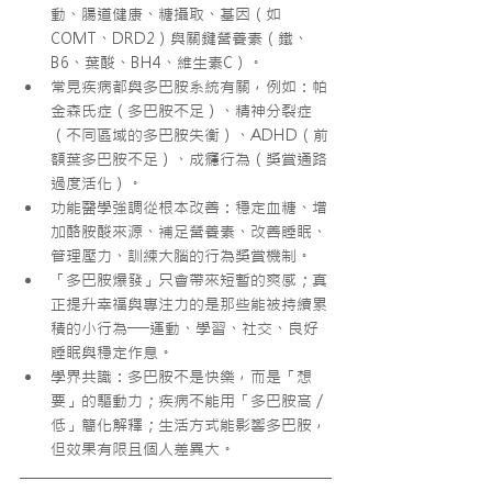
動、腸道健康、糖攝取、基因（如 
COMT、DRD2）與關鍵營養素（鐵、
B6、葉酸、BH4、維生素C）。
常見疾病都與多巴胺系統有關，例如：帕
金森氏症（多巴胺不足）、精神分裂症
（不同區域的多巴胺失衡）、ADHD（前
額葉多巴胺不足）、成癮行為（獎賞通路
過度活化）。
功能醫學強調從根本改善：穩定血糖、增
加酪胺酸來源、補足營養素、改善睡眠、
管理壓力、訓練大腦的行為獎賞機制。
「多巴胺爆發」只會帶來短暫的爽感；真
正提升幸福與專注力的是那些能被持續累
積的小行為──運動、學習、社交、良好
睡眠與穩定作息。
學界共識：多巴胺不是快樂，而是「想
要」的驅動力；疾病不能用「多巴胺高／
低」簡化解釋；生活方式能影響多巴胺，
但效果有限且個人差異大。