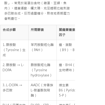
酸」，常見於高蛋白食物（雞蛋、豆類、魚
肉）。適當運動、曬太陽、充足睡眠也能刺激
多巴胺合成。反而過量糖分、熬夜或長期壓力
會耗盡它。
合成步驟
所需酵素
關鍵營養素/輔
因子
1. 酪胺酸
苯丙胺酸羥化酶
鐵、葉酸
（Tyrosine）生
（PAH）
（B9）、BH4
成
2. 酪胺酸 → L-
酪胺酸羥化酶
鐵、BH4（四氫
DOPA
（Tyrosine 
生物蝶呤）
hydroxylase）
3. L-DOPA → 
AADC（芳香族
維生素
多巴胺
L-胺基酸脫羧
B6（Pyridoxal-
酶）
5-P）