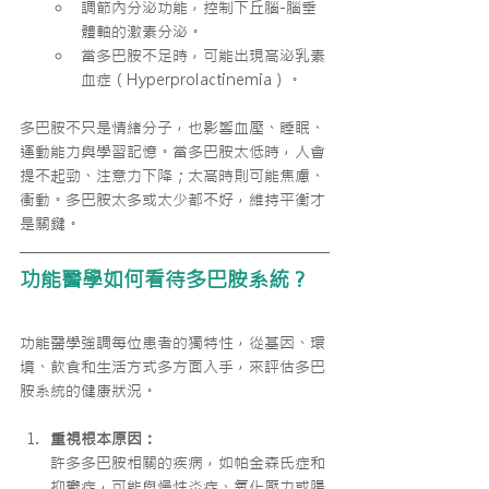
調節內分泌功能，控制下丘腦-腦垂
體軸的激素分泌。
當多巴胺不足時，可能出現高泌乳素
血症（Hyperprolactinemia）。
多巴胺不只是情緒分子，也影響血壓、睡眠、
運動能力與學習記憶。當多巴胺太低時，人會
提不起勁、注意力下降；太高時則可能焦慮、
衝動。多巴胺太多或太少都不好，維持平衡才
是關鍵。
功能醫學如何看待多巴胺系統？
功能醫學強調每位患者的獨特性，從基因、環
境、飲食和生活方式多方面入手，來評估多巴
胺系統的健康狀況。
重視根本原因：
許多多巴胺相關的疾病，如帕金森氏症和
抑鬱症，可能與慢性炎症、氧化壓力或腸