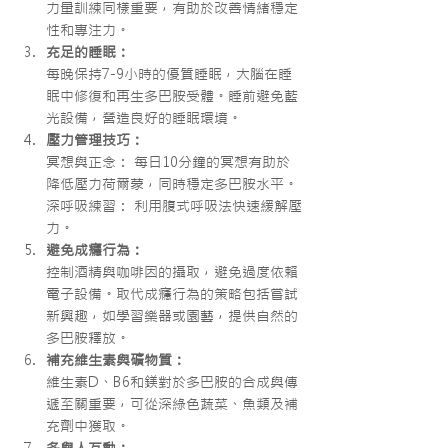
力量訓練同樣重要，有助於改善情緒穩定
性和專注力。
充足的睡眠：
每晚保持7-9小時的優質睡眠，大腦在睡
眠中修復和再生多巴胺受體。睡前避免藍
光設備，營造良好的睡眠環境。
壓力管理技巧：
冥想與正念： 每日10分鐘的冥想有助於
降低壓力荷爾蒙，同時穩定多巴胺水平。
深呼吸練習： 利用腹式呼吸法快速緩解壓
力。
避免成癮行為：
控制酒精與咖啡因的攝取，避免過度依賴
電子設備。取代成癮行為的策略包括嘗試
新興趣，如學習樂器或園藝，提供自然的
多巴胺釋放。
補充維生素與礦物質：
維生素D、B6和鎂對於多巴胺的合成與傳
遞至關重要，可從深綠色蔬菜、魚類及補
充劑中獲取。