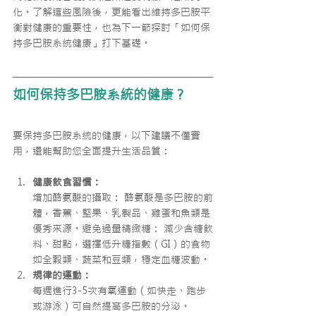
化。了解這些風險後，更能看出維持多巴胺平
衡對健康的重要性，也為下一節探討「如何保
持多巴胺系統健康」打下基礎。
如何保持多巴胺系統的健康？
要保持多巴胺系統的健康，以下建議不僅實
用，還能幫助您全面提升生活品質：
健康飲食習慣：
增加酪氨酸的攝取： 酪氨酸是多巴胺的前
體，香蕉、堅果、乳製品、雞蛋和魚類是
優秀來源。避免過量精緻糖： 減少含糖飲
料、甜點，選擇低升糖指數（GI）的食物
如全穀類、蔬菜和豆類，穩定血糖波動。
規律的運動：
每週進行3-5次有氧運動（如快走、跑步
或游泳）可自然提高多巴胺的分泌。