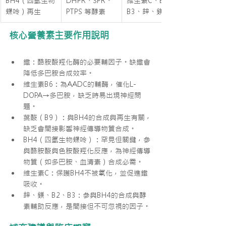
BH4（四氫生物
DHPR、SPR、
維生素C、B2、
蝶呤）再生
PTPS 等酵素
B3、鋅、鎂
核心營養素主要作用說明
鐵：酪胺酸羥化酶的必要輔因子。缺鐵會
降低多巴胺合成效率。
維生素B6：為AADC的輔酶，催化L-
DOPA→多巴胺，缺乏時易出現神經問
題。
葉酸（B9）：與BH4的合成與再生有關，
缺乏會間接影響神經傳導物質合成。
BH4（四氫生物蝶呤）：罕見但關鍵，參
與酪胺酸與色胺酸羥化反應，為神經傳導
物質（如多巴胺、血清素）合成必需。
維生素C：保護BH4不被氧化，並促進鐵
吸收。
鋅、鎂、B2、B3：參與BH4的合成與酵
素輔助反應，是間接但不可忽視的因子。