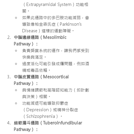
（Extrapyramidal System）功能相
關。
如果此通路中的多巴胺功能減弱，會
導致像帕金森氏症（Parkinson's 
Disease）這樣的運動障礙。
中腦邊緣通路（Mesolimbic 
Pathway）：
負責獎賞系統的運作，讓我們感受到
快樂與滿足。
過度活化可能引發成癮問題，例如酒
精或毒品依賴。
中腦皮質通路（Mesocortical 
Pathway）：
與情緒調節和高階認知能力（如計劃
與決策）相關。
功能減退可能導致抑鬱症
（Depression）或精神分裂症
（Schizophrenia）。
結節漏斗通路（Tuberoinfundibular 
Pathway）：