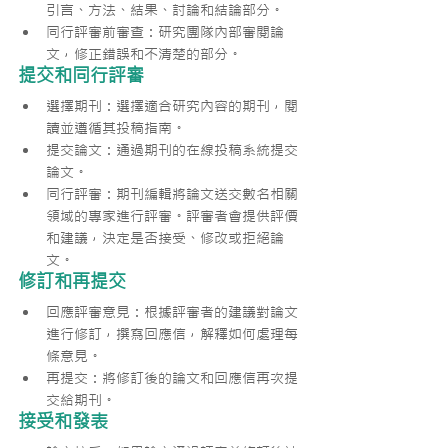
引言、方法、結果、討論和結論部分。
同行評審前審查：研究團隊內部審閱論
文，修正錯誤和不清楚的部分。
提交和同行評審
選擇期刊：選擇適合研究內容的期刊，閱
讀並遵循其投稿指南。
提交論文：通過期刊的在線投稿系統提交
論文。
同行評審：期刊編輯將論文送交數名相關
領域的專家進行評審。評審者會提供評價
和建議，決定是否接受、修改或拒絕論
文。
修訂和再提交
回應評審意見：根據評審者的建議對論文
進行修訂，撰寫回應信，解釋如何處理每
條意見。
再提交：將修訂後的論文和回應信再次提
交給期刊。
接受和發表