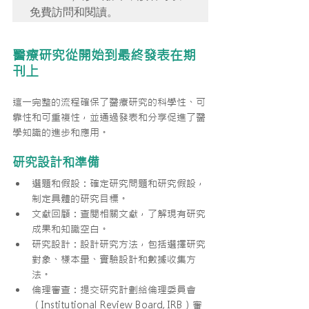
免費訪問和閱讀。
醫療研究從開始到最終發表在期
刊上
這一完整的流程確保了醫療研究的科學性、可
靠性和可重複性，並通過發表和分享促進了醫
學知識的進步和應用。
研究設計和準備
選題和假設：確定研究問題和研究假設，
制定具體的研究目標。
文獻回顧：查閱相關文獻，了解現有研究
成果和知識空白。
研究設計：設計研究方法，包括選擇研究
對象、樣本量、實驗設計和數據收集方
法。
倫理審查：提交研究計劃給倫理委員會
（Institutional Review Board, IRB）審