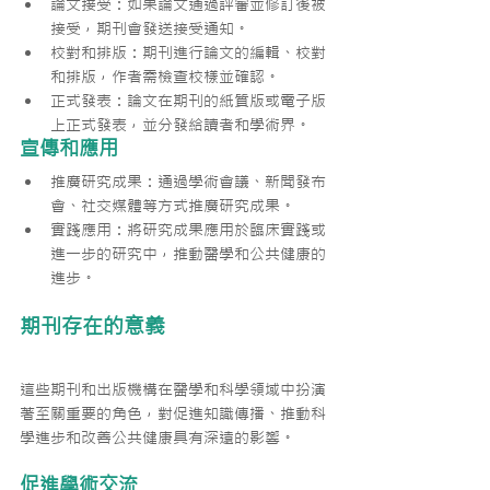
論文接受：如果論文通過評審並修訂後被
接受，期刊會發送接受通知。
校對和排版：期刊進行論文的編輯、校對
和排版，作者需檢查校樣並確認。
正式發表：論文在期刊的紙質版或電子版
上正式發表，並分發給讀者和學術界。
宣傳和應用
推廣研究成果：通過學術會議、新聞發布
會、社交媒體等方式推廣研究成果。
實踐應用：將研究成果應用於臨床實踐或
進一步的研究中，推動醫學和公共健康的
進步。
期刊存在的意義
這些期刊和出版機構在醫學和科學領域中扮演
著至關重要的角色，對促進知識傳播、推動科
學進步和改善公共健康具有深遠的影響。
促進學術交流