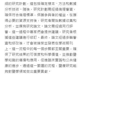
細的研究計劃，這包括確定樣本、方法和數據
分析技術。隨後，研究計劃需經過倫理審查，
確保符合倫理標準，保護參與者的權益。在獲
得必要的資源支持後，研究者開始數據收集和
分析，並撰寫研究論文。論文需經過同行評
審，這一過程中專家們會提供建議，研究者根
據這些建議進行修訂。最終，論文經過多輪審
查和修改後，才會被接受並發表在學術期刊
上。這一流程中的每一個步驟都至關重要，確
保了研究結果的可信度和科學價值，並推動醫
學知識的傳播和應用，促進臨床實踐和公共健
康的進步。通過這一嚴謹的流程，醫療研究能
夠對醫學領域做出重要貢獻。