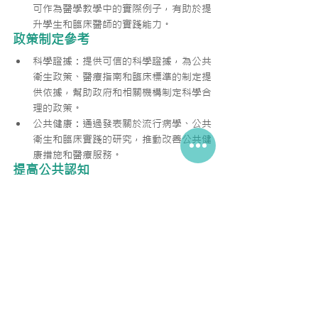
可作為醫學教學中的實際例子，有助於提
升學生和臨床醫師的實踐能力。
政策制定參考
科學證據：提供可信的科學證據，為公共
衛生政策、醫療指南和臨床標準的制定提
供依據，幫助政府和相關機構制定科學合
理的政策。
公共健康：通過發表關於流行病學、公共
衛生和臨床實踐的研究，推動改善公共健
康措施和醫療服務。
提高公共認知
科普知識：這些期刊通過發表一些容易理
解的科普文章和綜述，幫助公眾理解複雜
的醫學和科學問題，提高公眾的健康意識
和科學素養。
透明信息：提供公開的科學信息，增進社
會對科學研究和醫學發展的了解，促進科
學素養的提高。
激勵創新