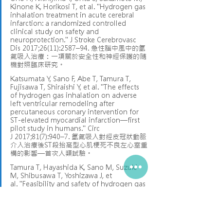
Kinone K, Horikosi T, et al. "Hydrogen gas 
inhalation treatment in acute cerebral 
infarction: a randomized controlled 
clinical study on safety and 
neuroprotection." J Stroke Cerebrovasc 
Dis 2017;26(11):2587–94. 急性腦中風中的氫
氣吸入治療：一項關於安全性和神經保護的隨
機對照臨床研究。
Katsumata Y, Sano F, Abe T, Tamura T, 
Fujisawa T, Shiraishi Y, et al. "The effects 
of hydrogen gas inhalation on adverse 
left ventricular remodeling after 
percutaneous coronary intervention for 
ST-elevated myocardial infarction—first 
pilot study in humans." Circ 
J 2017;81(7):940–7. 氫氣吸入對經皮冠狀動脈
介入治療後ST段抬高型心肌梗死不良左心室重
構的影響—首次人類試驗。
Tamura T, Hayashida K, Sano M, Suzuki 
M, Shibusawa T, Yoshizawa J, et 
al. "Feasibility and safety of hydrogen gas 
inhalation for post-cardiac arrest 
syndrome—first-in-human pilot study." 
Circ J 2016;80(8):1870–3. 心跳驟停後綜合症
氫氣吸入的可行性和安全性—首次人體試驗。