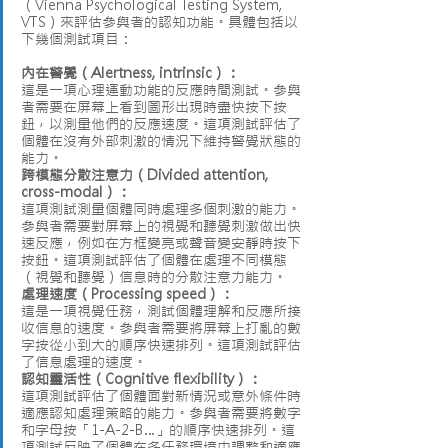
（Vienna Psychological Testing System, 
VTS）來評估參與者的認知功能。具體包括以
下幾個測試項目：
內在警覺（Alertness, intrinsic）：
這是一項心理運動功能的反應時間測試。參與
者需要在屏幕上看到圖形出現時盡快按下按
鈕，以測量他們的反應速度。這項測試評估了
個體在沒有外部刺激的情況下維持警覺狀態的
能力。
跨模態分散注意力（Divided attention, 
cross-modal）：
這項測試測量個體同時處理多個刺激的能力。
參與者需要對屏幕上的視覺和聽覺刺激做出快
速反應，例如在方框變亮或聲音變安靜時按下
按鈕。這項測試評估了個體在處理不同模態
（視覺和聽覺）信息時的分散注意力能力。
處理速度（Processing speed）：
這是一項視覺任務，測試個體理解和反應所接
收信息的速度。參與者需要將屏幕上打亂的數
字按從小到大的順序快速排列。這項測試評估
了信息處理的速度。
認知靈活性（Cognitive flexibility）：
這項測試評估了個體面對新情況或意外條件時
適應認知處理策略的能力。參與者需要將數字
和字母按「1-A-2-B…」的順序快速排列。這
項測試反映了個體在多任務環境中調整和適應