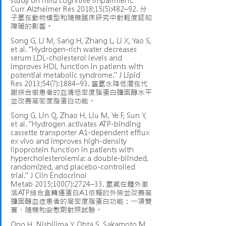
study on mild cognitive impairment." 
Curr Alzheimer Res 2018;15(5):482–92. 分
子氫在動物模型和隨機臨床研究中對輕度認知
障礙的影響。
Song G, Li M, Sang H, Zhang L, Li X, Yao S, 
et al. "Hydrogen-rich water decreases 
serum LDL-cholesterol levels and 
improves HDL function in patients with 
potential metabolic syndrome." J Lipid 
Res 2013;54(7):1884–93. 富氫水降低潛在代
謝綜合徵患者的血清低密度脂蛋白膽固醇水平
並改善高密度脂蛋白功能。
Song G, Lin Q, Zhao H, Liu M, Ye F, Sun Y, 
et al. "Hydrogen activates ATP-binding 
cassette transporter A1-dependent efflux 
ex vivo and improves high-density 
lipoprotein function in patients with 
hypercholesterolemia: a double-blinded, 
randomized, and placebo-controlled 
trial." J Clin Endocrinol 
Metab 2015;100(7):2724–33. 氫氣在體外激
活ATP結合盒轉運蛋白A1依賴的外排並改善高
膽固醇血症患者的高密度脂蛋白功能：一項雙
盲、隨機和安慰劑對照試驗。
Ono H, Nishijima Y, Ohta S, Sakamoto M, 