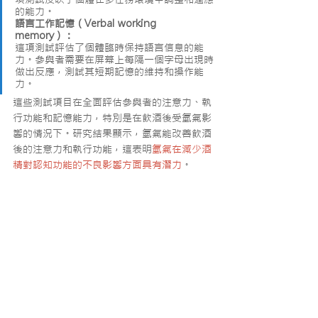
的能力。
語言工作記憶（Verbal working 
memory）：
這項測試評估了個體臨時保持語言信息的能
力。參與者需要在屏幕上每隔一個字母出現時
做出反應，測試其短期記憶的維持和操作能
力。
這些測試項目在全面評估參與者的注意力、執
行功能和記憶能力，特別是在飲酒後受氫氣影
響的情況下。研究結果顯示，氫氣能改善飲酒
後的注意力和執行功能，這表明
氫氣在減少酒
精對認知功能的不良影響方面具有潛力
。