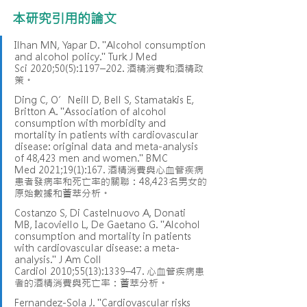
本研究引用的論文
Ilhan MN, Yapar D. "Alcohol consumption 
and alcohol policy." Turk J Med 
Sci 2020;50(5):1197–202. 酒精消費和酒精政
策。
Ding C, O’Neill D, Bell S, Stamatakis E, 
Britton A. "Association of alcohol 
consumption with morbidity and 
mortality in patients with cardiovascular 
disease: original data and meta-analysis 
of 48,423 men and women." BMC 
Med 2021;19(1):167. 酒精消費與心血管疾病
患者發病率和死亡率的關聯：48,423名男女的
原始數據和薈萃分析。
Costanzo S, Di Castelnuovo A, Donati 
MB, Iacoviello L, De Gaetano G. "Alcohol 
consumption and mortality in patients 
with cardiovascular disease: a meta-
analysis." J Am Coll 
Cardiol 2010;55(13):1339–47. 心血管疾病患
者的酒精消費與死亡率：薈萃分析。
Fernandez-Sola J. "Cardiovascular risks 