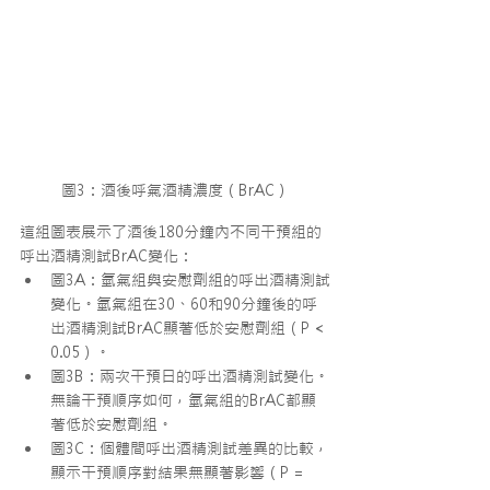
圖3：酒後呼氣酒精濃度（BrAC）
這組圖表展示了酒後180分鐘內不同干預組的
呼出酒精測試BrAC變化：
圖3A：氫氣組與安慰劑組的呼出酒精測試
變化。氫氣組在30、60和90分鐘後的呼
出酒精測試BrAC顯著低於安慰劑組（P < 
0.05）。
圖3B：兩次干預日的呼出酒精測試變化。
無論干預順序如何，氫氣組的BrAC都顯
著低於安慰劑組。
圖3C：個體間呼出酒精測試差異的比較，
顯示干預順序對結果無顯著影響（P = 