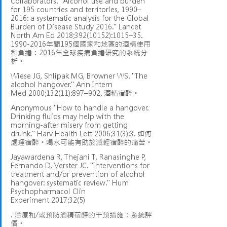
Collaborators. "Alcohol use and burden 
for 195 countries and territories, 1990–
2016: a systematic analysis for the Global 
Burden of Disease Study 2016." Lancet 
North Am Ed 2018;392(10152):1015–35. 
1990-2016年間195個國家和地區的酒精使用
和負擔：2016年全球疾病負擔研究的系統分
析。
Wiese JG, Shlipak MG, Browner WS. "The 
alcohol hangover." Ann Intern 
Med 2000;132(11):897–902. 酒精宿醉。
Anonymous "How to handle a hangover. 
Drinking fluids may help with the 
morning-after misery from getting 
drunk." Harv Health Lett 2006;31(3):3. 如何
處理宿醉。喝水可能有助於減輕宿醉的痛苦。
Jayawardena R, Thejani T, Ranasinghe P, 
Fernando D, Verster JC. "Interventions for 
treatment and/or prevention of alcohol 
hangover: systematic review." Hum 
Psychopharmacol Clin 
Experiment 2017;32(5)
. 治療和/或預防酒精宿醉的干預措施：系統評
價。