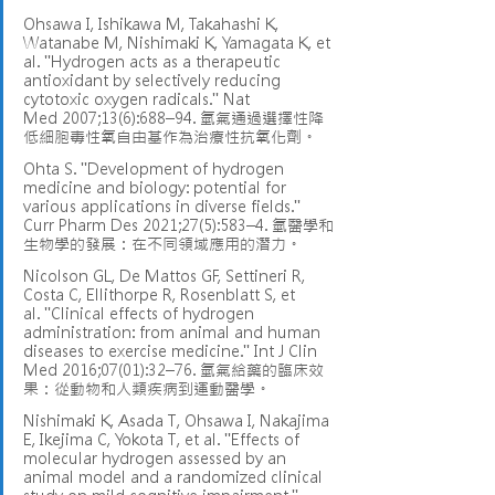
Ohsawa I, Ishikawa M, Takahashi K, 
Watanabe M, Nishimaki K, Yamagata K, et 
al. "Hydrogen acts as a therapeutic 
antioxidant by selectively reducing 
cytotoxic oxygen radicals." Nat 
Med 2007;13(6):688–94. 氫氣通過選擇性降
低細胞毒性氧自由基作為治療性抗氧化劑。
Ohta S. "Development of hydrogen 
medicine and biology: potential for 
various applications in diverse fields." 
Curr Pharm Des 2021;27(5):583–4. 氫醫學和
生物學的發展：在不同領域應用的潛力。
Nicolson GL, De Mattos GF, Settineri R, 
Costa C, Ellithorpe R, Rosenblatt S, et 
al. "Clinical effects of hydrogen 
administration: from animal and human 
diseases to exercise medicine." Int J Clin 
Med 2016;07(01):32–76. 氫氣給藥的臨床效
果：從動物和人類疾病到運動醫學。
Nishimaki K, Asada T, Ohsawa I, Nakajima 
E, Ikejima C, Yokota T, et al. "Effects of 
molecular hydrogen assessed by an 
animal model and a randomized clinical 