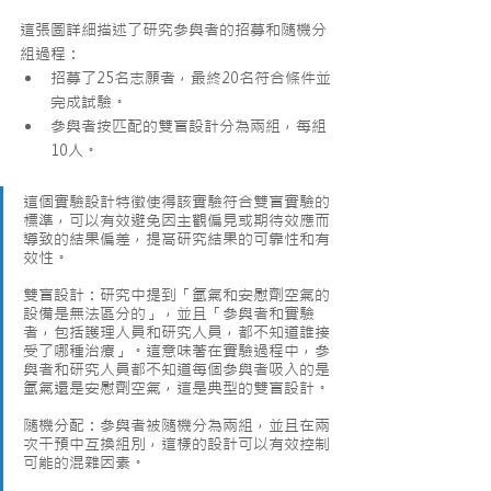
這張圖詳細描述了研究參與者的招募和隨機分
組過程：
招募了25名志願者，最終20名符合條件並
完成試驗。
參與者按匹配的雙盲設計分為兩組，每組
10人。
這個實驗設計特徵使得該實驗符合雙盲實驗的
標準，可以有效避免因主觀偏見或期待效應而
導致的結果偏差，提高研究結果的可靠性和有
效性。
雙盲設計：研究中提到「氫氣和安慰劑空氣的
設備是無法區分的」，並且「參與者和實驗
者，包括護理人員和研究人員，都不知道誰接
受了哪種治療」。這意味著在實驗過程中，參
與者和研究人員都不知道每個參與者吸入的是
氫氣還是安慰劑空氣，這是典型的雙盲設計。
隨機分配：參與者被隨機分為兩組，並且在兩
次干預中互換組別，這樣的設計可以有效控制
可能的混雜因素。