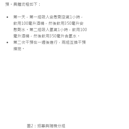
預。具體流程如下：
第一天，第一組吸入安慰劑空氣1小時，
飲用100毫升酒精，然後飲用350毫升安
慰劑水。第二組吸入氫氣1小時，飲用100
毫升酒精，然後飲用350毫升含氫水。
第二次干預在一週後進行，兩組互換干預
措施。
圖2：招募與隨機分組