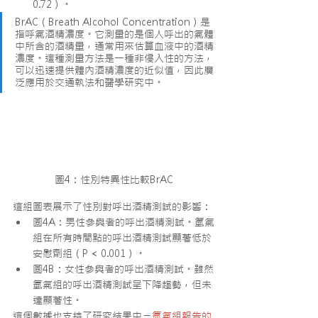
0.72）。
BrAC（Breath Alcohol Concentration）是
指呼氣酒精濃度。它測量的是個人呼出的氣體
中所含的酒精量，通常用來估算血液中的酒精
濃度。這種測量方法是一種非侵入性的方法，
可以迅速提供體內酒精濃度的近似值，因此廣
泛應用於交通執法和醫學研究中。
圖4：性別特異性比較BrAC
這組圖表展示了性別對呼出酒精測試的影響：
圖4A：男性參與者的呼出酒精測試。氫氣
組在所有時間點的呼出酒精測試顯著低於
安慰劑組（P < 0.001）。
圖4B：女性參與者的呼出酒精測試。雖然
氫氣組的呼出酒精測試呈下降趨勢，但未
達顯著性。
這個數據也支持了研究結果中ㄧ
氫氣組報告的