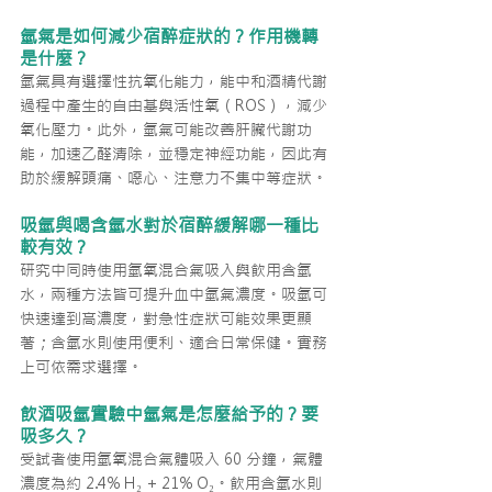
氫氣是如何減少宿醉症狀的？作用機轉
是什麼？
氫氣具有選擇性抗氧化能力，能中和酒精代謝
過程中產生的自由基與活性氧（ROS），減少
氧化壓力。此外，氫氣可能改善肝臟代謝功
能，加速乙醛清除，並穩定神經功能，因此有
助於緩解頭痛、噁心、注意力不集中等症狀。
吸氫與喝含氫水對於宿醉緩解哪一種比
較有效？
研究中同時使用氫氧混合氣吸入與飲用含氫
水，兩種方法皆可提升血中氫氣濃度。吸氫可
快速達到高濃度，對急性症狀可能效果更顯
著；含氫水則使用便利、適合日常保健。實務
上可依需求選擇。
飲酒吸氫實驗中氫氣是怎麼給予的？要
吸多久？
受試者使用氫氧混合氣體吸入 60 分鐘，氣體
濃度為約 2.4% H₂ + 21% O₂。飲用含氫水則