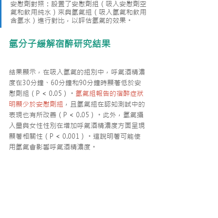
安慰劑對照：設置了安慰劑組（吸入安慰劑空
氣和飲用純水）來與氫氣組（吸入氫氣和飲用
含氫水）進行對比，以評估氫氣的效果。
氫分子緩解宿醉研究結果
結果顯示，在吸入氫氣的組別中，呼氣酒精濃
度在30分鐘、60分鐘和90分鐘時顯著低於安
慰劑組（P < 0.05）。
氫氣組報告的宿醉症狀
明顯少於安慰劑組
，且氫氣組在認知測試中的
表現也有所改善（P < 0.05）。此外，氫氣攝
入量與女性性別在增加呼氣酒精濃度方面呈現
顯著相關性（P < 0.001）。這說明著可能使
用氫氣會影響呼氣酒精濃度。