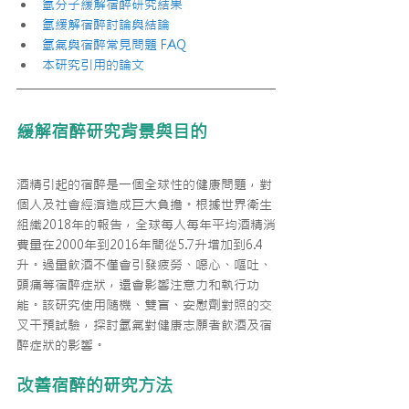
氫分子緩解宿醉研究結果
氫緩解宿醉討論與結論
氫氣與宿醉常見問題 FAQ
本研究引用的論文
緩解宿醉研究背景與目的
酒精引起的宿醉是一個全球性的健康問題，對
個人及社會經濟造成巨大負擔。根據世界衛生
組織2018年的報告，全球每人每年平均酒精消
費量在2000年到2016年間從5.7升增加到6.4
升。過量飲酒不僅會引發疲勞、噁心、嘔吐、
頭痛等宿醉症狀，還會影響注意力和執行功
能。該研究使用隨機、雙盲、安慰劑對照的交
叉干預試驗，探討氫氣對健康志願者飲酒及宿
醉症狀的影響。
改善宿醉的研究方法