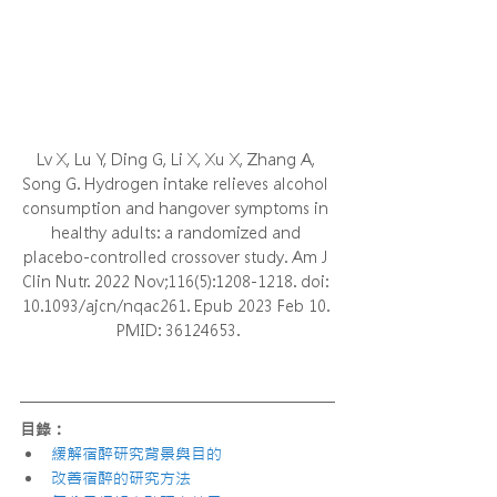
Lv X, Lu Y, Ding G, Li X, Xu X, Zhang A, 
Song G. Hydrogen intake relieves alcohol 
consumption and hangover symptoms in 
healthy adults: a randomized and 
placebo-controlled crossover study. Am J 
Clin Nutr. 2022 Nov;116(5):1208-1218. doi: 
10.1093/ajcn/nqac261. Epub 2023 Feb 10. 
PMID: 36124653.
目錄：
緩解宿醉研究背景與目的
改善宿醉的研究方法