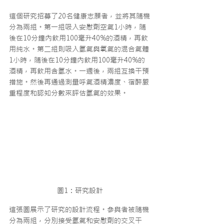
這個研究招募了20名健康志願者，並將其隨機
分為兩組。第一組吸入安慰劑空氣1小時，隨
後在10分鐘內飲用100毫升40%的酒精，再飲
用純水。第二組則吸入氫氣與氧氣的混合氣體
1小時，隨後在10分鐘內飲用100毫升40%的
酒精，再飲用含氫水。一週後，兩組互換干預
措施。然後再通過測量呼氣酒精濃度、宿醉嚴
重程度和認知分數來評估氫氣的效果。
圖1：研究設計
這張圖展示了研究的設計流程。參與者被隨機
分為兩組，分別接受氫氣和安慰劑的交叉干