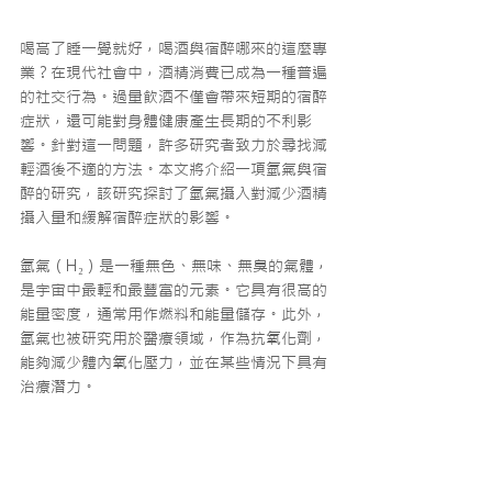
喝高了睡一覺就好，喝酒與宿醉哪來的這麼專
業？在現代社會中，酒精消費已成為一種普遍
的社交行為。過量飲酒不僅會帶來短期的宿醉
症狀，還可能對身體健康產生長期的不利影
響。針對這一問題，許多研究者致力於尋找減
輕酒後不適的方法。本文將介紹一項氫氣與宿
醉的研究，該研究探討了氫氣攝入對減少酒精
攝入量和緩解宿醉症狀的影響。
氫氣（H₂）是一種無色、無味、無臭的氣體，
是宇宙中最輕和最豐富的元素。它具有很高的
能量密度，通常用作燃料和能量儲存。此外，
氫氣也被研究用於醫療領域，作為抗氧化劑，
能夠減少體內氧化壓力，並在某些情況下具有
治療潛力。