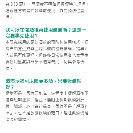
為 350 毫升、氫濃度不明確但經標準化處理。
這兩種方式皆在飲酒前使用，作為預防性處
理。
我可以在喝酒後再使用氫氣嗎？還是一
定要事先使用？
本研究採用的是飲酒前的預防性使用模式。根
據自由基生成與乙醛代謝的機轉推論，提早介
入效果可能更好，但許多日常使用者也表示事
後使用氫氣對舒緩不適有幫助，仍具參考價
值。
這表示我可以喝更多酒，只要吸氫就
好？
絕對不是。氫氣只能在一定程度上緩解酒後不
適與短期症狀，但並不能阻止長期飲酒對肝
臟、腦部、心血管的損害。氫氣不是「解酒神
器」，也不是放縱飲酒的藉口。理性飲酒仍是
健康的關鍵。