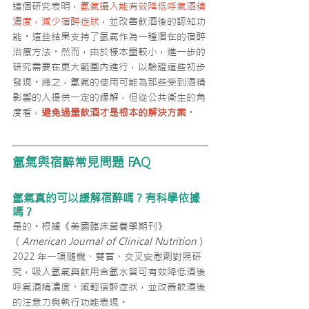
這個研究表明，
氫氣攝入能有效降低呼氣酒精
濃度，減少宿醉症狀
，並改善飲酒後的認知功
能。這些結果支持了氫氣作為一種潛在的宿醉
治療方法。然而，由於樣本量較小，進一步的
研究需要在更大範圍內進行，以驗證這些初步
發現。總之，氫氣的使用可能為那些受到酒精
影響的人提供一定的緩解，但從公共衛生的角
度看，
避免過量飲酒才是根本的解決方案
。
氫氣與宿醉常見問題 FAQ
氫氣真的可以緩解宿醉嗎？有科學依據
嗎？
是的。根據《美國臨床營養學期刊》
（
American Journal of Clinical Nutrition
）
2022 年一項隨機、雙盲、交叉安慰劑對照研
究，吸入氫氣與飲用含氫水皆可有效降低酒後
呼氣酒精濃度、減輕宿醉症狀，並改善飲酒後
的注意力與執行功能表現。