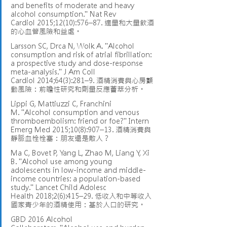
and benefits of moderate and heavy 
alcohol consumption." Nat Rev 
Cardiol 2015;12(10):576–87. 適量和大量飲酒
的心血管風險和益處。
Larsson SC, Drca N, Wolk A. "Alcohol 
consumption and risk of atrial fibrillation: 
a prospective study and dose-response 
meta-analysis." J Am Coll 
Cardiol 2014;64(3):281–9. 酒精消費與心房顫
動風險：前瞻性研究和劑量反應薈萃分析。
Lippi G, Mattiuzzi C, Franchini 
M. "Alcohol consumption and venous 
thromboembolism: friend or foe?" Intern 
Emerg Med 2015;10(8):907–13. 酒精消費與
靜脈血栓栓塞：朋友還是敵人？
Ma C, Bovet P, Yang L, Zhao M, Liang Y, Xi 
B. "Alcohol use among young 
adolescents in low-income and middle-
income countries: a population-based 
study." Lancet Child Adolesc 
Health 2018;2(6):415–29. 低收入和中等收入
國家青少年的酒精使用：基於人口的研究。
GBD 2016 Alcohol 