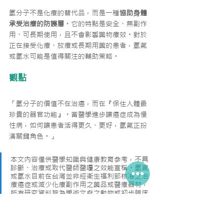
氫分子不是化療的替代品，而是一種
協助身體
承受治療的防護層
。它的特點是安全、無副作
用、可長期使用，且不會影響藥物療效。對於
正在接受化療、放療或長期用藥的患者，氫氣
或氫水可能是值得關注的輔助策略。
觀點
「氫分子的價值不在治癌，而在『保住人體最
珍貴的器官功能』。當醫學進步讓癌症成為慢
性病，如何讓患者活得更久、更好，氫氣正扮
演關鍵角色。」
本文內容僅供醫學知識與健康教育參考，不具
診斷、治療或取代醫師醫囑之效能宣稱。氫氣
或氫水目前在台灣並非經衛生福利部核准之治
療癌症或減少化療副作用之藥品或醫療器材，
所有研究資料皆為學術文獻之動物或初步臨床
觀察結果。若您正在接受化學治療、放射治療
或長期用藥，應與主治醫師討論後再評估任何
輔助使用。請勿自行中斷或更改治療方案。