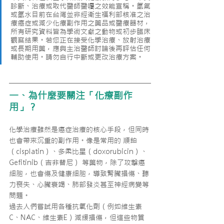
診斷、治療或取代醫師醫囑之效能宣稱。氫氣
或氫水目前在台灣並非經衛生福利部核准之治
療癌症或減少化療副作用之藥品或醫療器材，
所有研究資料皆為學術文獻之動物或初步臨床
觀察結果。若您正在接受化學治療、放射治療
或長期用藥，應與主治醫師討論後再評估任何
輔助使用。請勿自行中斷或更改治療方案。
一、為什麼要關注「化療副作
用」？
化學治療雖然是癌症治療的核心手段，但同時
也會帶來沉重的副作用。像是常用的 順鉑
（cisplatin）、多柔比星（doxorubicin）、
Gefitinib（吉非替尼） 等藥物，除了攻擊癌
細胞，也會傷及健康細胞，導致腎臟損傷、聽
力喪失、心臟衰竭、肺部發炎甚至神經病變等
問題。
過去人們嘗試用各種抗氧化劑（例如維生素
C、NAC、維生素E）減緩損傷，但這些物質