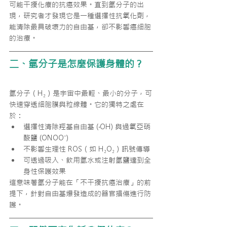
可能干擾化療的抗癌效果。直到氫分子的出
現，研究者才發現它是一種選擇性抗氧化劑，
能清除最具破壞力的自由基，卻不影響癌細胞
的治療。
二、氫分子是怎麼保護身體的？
氫分子（H₂）是宇宙中最輕、最小的分子，可
快速穿透細胞膜與粒線體。它的獨特之處在
於：
選擇性清除羥基自由基 (·OH) 與過氧亞硝
酸鹽 (ONOO⁻)
不影響生理性 ROS（如 H₂O₂）訊號傳導
可透過吸入、飲用氫水或注射氫鹽達到全
身性保護效果
這意味著氫分子能在「不干擾抗癌治療」的前
提下，針對自由基爆發造成的器官損傷進行防
護。