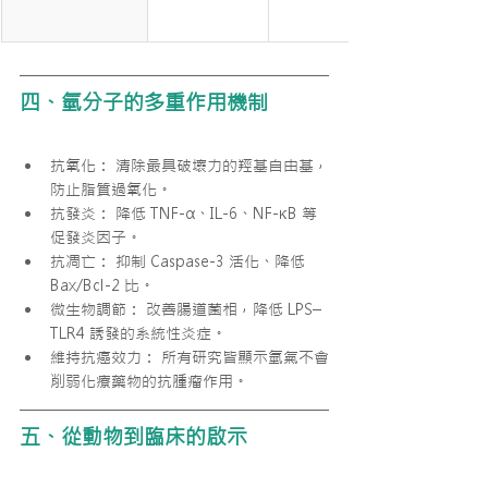
四、氫分子的多重作用機制
抗氧化： 清除最具破壞力的羥基自由基，
防止脂質過氧化。
抗發炎： 降低 TNF-α、IL-6、NF-κB 等
促發炎因子。
抗凋亡： 抑制 Caspase-3 活化、降低 
Bax/Bcl-2 比。
微生物調節： 改善腸道菌相，降低 LPS–
TLR4 誘發的系統性炎症。
維持抗癌效力： 所有研究皆顯示氫氣不會
削弱化療藥物的抗腫瘤作用。
五、從動物到臨床的啟示