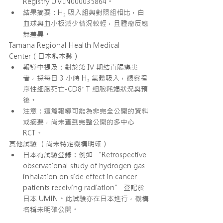
Registry UMIN000035864。
結果摘要：H₂ 吸入組與對照組相比，白
血球與血小板減少情況較輕，且腫瘤反應
無差異。
Tamana Regional Health Medical 
Center（日本熊本縣）
報導中提及：對於第 IV 期結直腸癌患
者，採每日 3 小時 H₂ 氣體吸入，觀察程
序性細胞死亡-CD8⁺ T 細胞耗竭狀況與預
後。
注意：這篇報導可能為非完全公開的資料
或摘要，尚未查到完整公開的多中心 
RCT。
其他試驗 （尚未特定機構明確）
日本有試驗登錄：例如 “Retrospective 
observational study of hydrogen gas 
inhalation on side effect in cancer 
patients receiving radiation” 登記於
日本 UMIN。此試驗亦在日本進行，機構
名稱未明確公開。