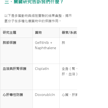
三、關鍵研究告訴我們什麼？
以下是多篇動物與細胞實驗的結果彙整，揭示
氫分子在多種化療藥物中的保護作用。
研究主題
藥物
器官/系統
肺部保護
Gefitinib + 
肺
Naphthalene
血液與肝腎保護
Cisplatin
全身（腎、
肝、血液）
心肝毒性防護
Doxorubicin
心臟、肝臟