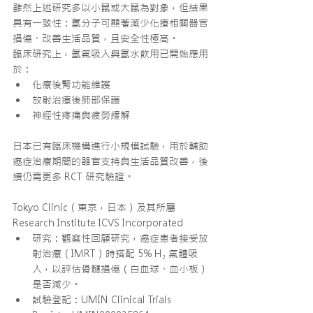
雖然上述研究多以小鼠或大鼠為對象，但結果
具有一致性：氫分子可顯著減少化療相關器官
損傷、改善生活品質，且安全性極高。
臨床研究上，氫氣吸入與氫水飲用已開始應用
於：
化療後腎功能維護
放射治療後肺部保護
神經性疼痛與疲勞緩解
日本已有臨床機構進行小規模試驗，用於輔助
癌症治療期間的器官支持與生活品質改善，後
續仍需更多 RCT 研究驗證。
Tokyo Clinic（東京，日本）及其所屬 
Research Institute ICVS Incorporated
研究：觀察性回顧研究，癌症患者接受放
射治療（IMRT）時搭配 5% H₂ 氣體吸
入，以評估骨髓損傷（白血球、血小板）
是否減少。
試驗登記：UMIN Clinical Trials 