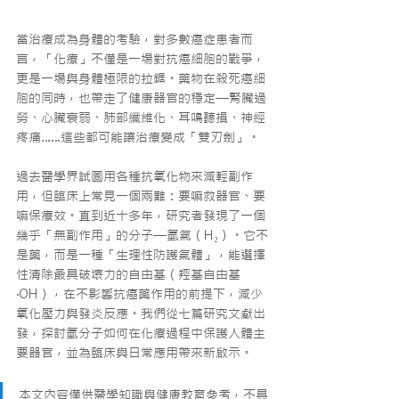
當治療成為身體的考驗，對多數癌症患者而
言，「化療」不僅是一場對抗癌細胞的戰爭，
更是一場與身體極限的拉鋸。藥物在殺死癌細
胞的同時，也帶走了健康器官的穩定—腎臟過
勞、心臟衰弱、肺部纖維化、耳鳴聽損、神經
疼痛……這些都可能讓治療變成「雙刃劍」。
過去醫學界試圖用各種抗氧化物來減輕副作
用，但臨床上常見一個兩難：要嘛救器官、要
嘛保療效。直到近十多年，研究者發現了一個
幾乎「無副作用」的分子—氫氣（H₂）。它不
是藥，而是一種「生理性防護氣體」，能選擇
性清除最具破壞力的自由基（羥基自由基
·OH），在不影響抗癌藥作用的前提下，減少
氧化壓力與發炎反應。我們從七篇研究文獻出
發，探討氫分子如何在化療過程中保護人體主
要器官，並為臨床與日常應用帶來新啟示。
本文內容僅供醫學知識與健康教育參考，不具