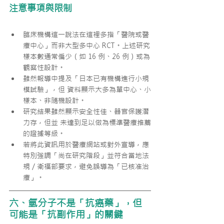
注意事項與限制
臨床機構這一說法在這裡多指「醫院或醫
療中心」而非大型多中心 RCT。上述研究
樣本數通常偏少（如 16 例、26 例）或為
觀察性設計。
雖然報導中提及「日本已有機構進行小規
模試驗」，但 資料顯示大多為單中心、小
樣本、非隨機設計。
研究結果雖然顯示安全性佳、器官保護潛
力存，但並 未達到足以做為標準醫療推薦
的證據等級。
若將此資訊用於醫療網站或對外宣導，應
特別強調「尚在研究階段」並符合當地法
規／衛福部要求，避免誤導為「已核准治
療」。
六、氫分子不是「抗癌藥」，但
可能是「抗副作用」的關鍵