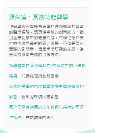
頂尖篇：實踐功能醫學
頂尖專家不僅擁有深厚的理論知識和豐富
的臨床經驗，還具備卓越的創新能力。識
別並應對複雜的健康問題，在個性化治療
方案中應用最新的研究成果。不僅是臨床
實踐的引領者，還是學術研究的先鋒，為
患者提供最先進的治療方法。
功能醫學在阿茲海默症/失智症中的六步驟
應用
- 知識倫理與創新醫療
從功能醫學的角度看電磁場對健康造成的
影響
- 隱形的環境因素影響
氫分子醫療應用於老年性退化疾病的可行
性探討
- 先端醫療的應用