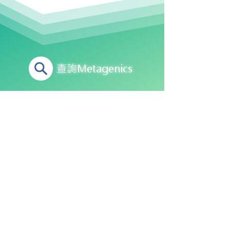
​查詢Metagenics