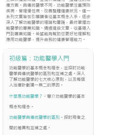
療方案。與傳統醫學不同，功能醫學注重預防
疾病、管理慢性病、改善整體健康狀況。這一
系列文章旨在引導讀者從基本概念入手，逐步
深入了解功能醫學的理論和實踐，最終掌握功
能醫學的專業知識。通過這些文章，從基礎入
門到專業知識。希望能夠幫助您更好地理解和
應用功能醫學，提升自我的健康管理能力。
初級篇：功能醫學入門​
功能醫學的基本概念和理念，並探討功能
醫學與傳統醫學的區別和互補之處。深入
了解功能醫學的七大核心原則，以及每個
人治療計劃獨一無二的原因。
什麼是功能醫學？
- 簡介功能醫學的基本
概念和理念。
功能醫學與傳統醫學的區別
- 探討兩者之
間的差異和互補之處。