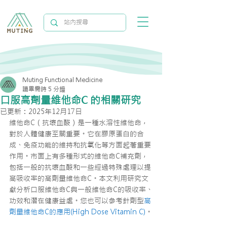
Muting Functional Medicine
讀畢需時 5 分鐘
口服高劑量維他命C 的相關研究
已更新：
2025年12月17日
維他命C（抗壞血酸）是一種水溶性維他命，
對於人體健康至關重要。它在膠原蛋白的合
成、免疫功能的維持和抗氧化等方面起著重要
作用。市面上有多種形式的維他命C補充劑，
包括一般的抗壞血酸和一些經過特殊處理以提
高吸收率的高劑量維他命C。本文利用研究文
獻分析口服維他命C與一般維他命C的吸收率、
功效和潛在健康益處。您也可以參考針劑型
高
劑量維他命C的應用(High Dose Vitamin C)
。