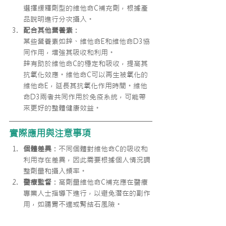
選擇緩釋劑型的維他命C補充劑，根據產
品說明進行分次攝入。
配合其他營養素
：
某些營養素如鋅、維他命E和維他命D3協
同作用，增強其吸收和利用。
鋅有助於維他命C的穩定和吸收，提高其
抗氧化效應。維他命C可以再生被氧化的
維他命E，延長其抗氧化作用時間。維他
命D3兩者共同作用於免疫系統，可能帶
來更好的整體健康效益。
實際應用與注意事項
個體差異
：不同個體對維他命C的吸收和
利用存在差異，因此需要根據個人情況調
整劑量和攝入頻率。
醫療監督
：高劑量維他命C補充應在醫療
專業人士指導下進行，以避免潛在的副作
用，如腸胃不適或腎結石風險。