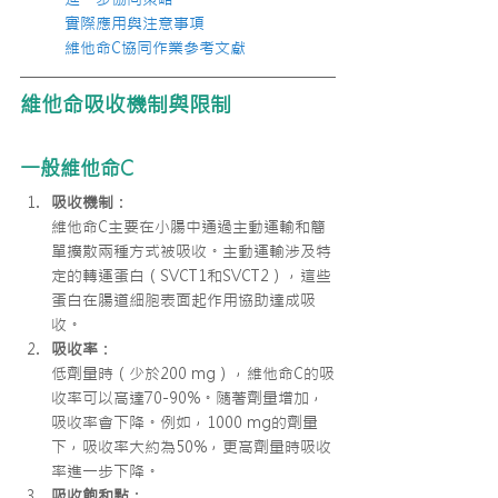
實際應用與注意事項
維他命C協同作業參考文獻
維他命吸收機制與限制
一般維他命C
吸收機制
：
維他命C主要在小腸中通過主動運輸和簡
單擴散兩種方式被吸收。主動運輸涉及特
定的轉運蛋白（SVCT1和SVCT2），這些
蛋白在腸道細胞表面起作用協助達成吸
收。
吸收率
：
低劑量時（少於200 mg），維他命C的吸
收率可以高達70-90%。隨著劑量增加，
吸收率會下降。例如，1000 mg的劑量
下，吸收率大約為50%，更高劑量時吸收
率進一步下降。
吸收飽和點
：