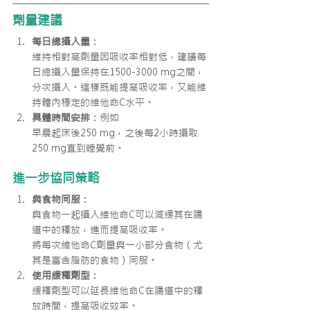
劑量建議
每日總攝入量
：
維持相對高劑量因吸收率相對低，建議每
日總攝入量保持在1500-3000 mg之間，
分次攝入。這樣既能提高吸收率，又能維
持體內穩定的維他命C水平。
具體時間安排
：例如
早晨起床後250 mg，之後每2小時攝取
250 mg直到睡覺前。
進一步協同策略
與食物同服
：
與食物一起攝入維他命C可以減緩其在腸
道中的釋放，進而提高吸收率。
將每次維他命C劑量與一小部分食物（尤
其是富含脂肪的食物）同服。
使用緩釋劑型
：
緩釋劑型可以延長維他命C在腸道中的釋
放時間，提高吸收效率。