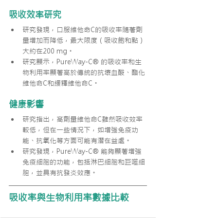
吸收效率研究
研究發現，口服維他命C的吸收率隨著劑
量增加而降低，最大限度（吸收飽和點）
大約在200 mg。
研究顯示，PureWay-C® 的吸收率和生
物利用率顯著高於傳統的抗壞血酸、酯化
維他命C和緩釋維他命C。
健康影響
研究指出，高劑量維他命C雖然吸收效率
較低，但在一些情況下，如增強免疫功
能、抗氧化等方面可能有潛在益處。
研究發現，PureWay-C® 能夠顯著增強
免疫細胞的功能，包括淋巴細胞和巨噬細
胞，並具有抗發炎效應。
吸收率與生物利用率數據比較