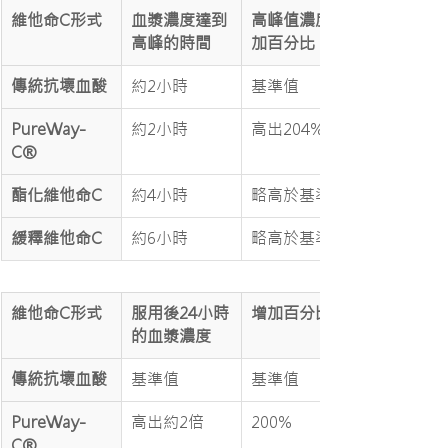
維他命C形式
血漿濃度達到
高峰值濃度增
高峰的時間
加百分比
傳統抗壞血酸
約2小時
基準值
PureWay-
約2小時
高出204%
C®
酯化維他命C
約4小時
略高於基準值
緩釋維他命C
約6小時
略高於基準值
維他命C形式
服用後24小時
增加百分比
的血漿濃度
傳統抗壞血酸
基準值
基準值
PureWay-
高出約2倍
200%
C®