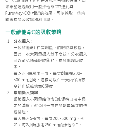
C（抗壞血酸）仍然是常見且有效的選擇。如
果希望通過服用一般維他命C來達到與
PureWay-C® 相近的效果，可以採取一些策
略來提高吸收率和利用率。
一般維他命C的吸收策略
分次攝入
：
一般維他命C在高劑量下的吸收率較低，
因此一次大劑量攝入並不高效。分次攝入
可以避免腸道吸收飽和，提高總體吸收
率。
每2-3小時服用一次，每次劑量在200-
500 mg之間。這樣可以在一天內保持較
高的血漿維他命C濃度。
增加攝入頻率
：
頻繁攝入小劑量維他命C能保持血液中穩
定的濃度，避免因一次性高劑量導致的快
速排泄。
每天攝入5-8次，每次200-500 mg。例
如，每2小時服用250 mg的維他命C。