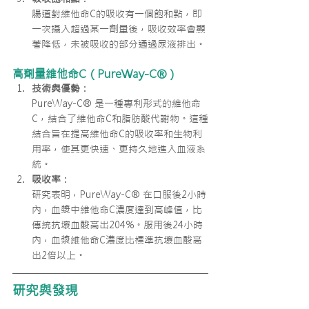
腸道對維他命C的吸收有一個飽和點，即
一次攝入超過某一劑量後，吸收效率會顯
著降低，未被吸收的部分通過尿液排出。
高劑量維他命C（PureWay-C®）
技術與優勢
：
PureWay-C® 是一種專利形式的維他命
C，結合了維他命C和脂肪酸代謝物。這種
結合旨在提高維他命C的吸收率和生物利
用率，使其更快速、更持久地進入血液系
統。
吸收率
：
研究表明，PureWay-C® 在口服後2小時
內，血漿中維他命C濃度達到高峰值，比
傳統抗壞血酸高出204%。服用後24小時
內，血漿維他命C濃度比標準抗壞血酸高
出2倍以上。
研究與發現