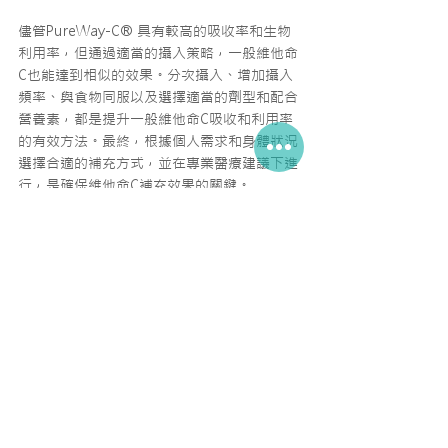
儘管PureWay-C® 具有較高的吸收率和生物
利用率，但通過適當的攝入策略，一般維他命
C也能達到相似的效果。分次攝入、增加攝入
頻率、與食物同服以及選擇適當的劑型和配合
營養素，都是提升一般維他命C吸收和利用率
的有效方法。最終，根據個人需求和身體狀況
選擇合適的補充方式，並在專業醫療建議下進
行，是確保維他命C補充效果的關鍵。
#高劑量維他命C
#維他命C
維他命C協同作業參考文獻
Prasad, A. S. (2008). "Zinc in human 
health: effect of zinc on immune cells." 
Molecular Medicine, 14(5-6), 353-357. 
Hemilä, H. (2017). "Vitamin C and zinc 
lozenges for common cold: a meta-
analysis comparing zinc acetate and zinc 
gluconate, and the role of zinc dosage." 
JRSM Open, 8(5), 2054270417694291. Link