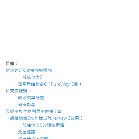
目錄：
維他命C吸收機制與限制
一般維他命C
高劑量維他命C（PureWay-C®）
研究與發現
吸收效率研究
健康影響
吸收率與生物利用率數據比較
一般維他命C如何達成PureWay-C效果？
一般維他命C的吸收策略
劑量建議
進一步協同策略