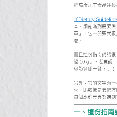
把高度加工食品往後
《Dietary Guidelin
本、細節滿到需要做
單」。它一開頭就很直
麼。
而且這份指南講話很
過 10 g」。老
珍奶算哪一餐？」（
另外，它的文字有一
來，比較像是要把方
每個族群差異都講到
一、這份指南