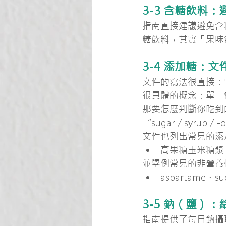
3-3 含糖飲料
指南直接建議避免含
糖飲料，其實「果味
3-4 添加糖：
文件的寫法很直接：
很具體的概念：單一餐
那要怎麼判斷你吃到
“sugar / syru
文件也列出常見的添
高果糖玉米糖漿
並舉例常見的非營養
aspartame、suc
3-5 鈉（鹽）
指南提供了每日鈉攝