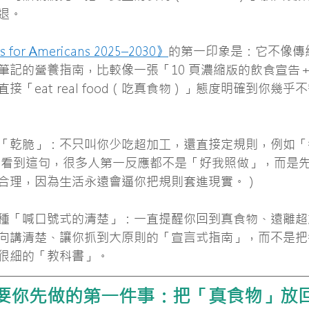
退。
es for Americans 2025–2030》
的第一印象是：它不像傳
筆記的營養指南，比較像一張「10 頁濃縮版的飲食宣告
接「eat real food（吃真食物）」態度明確到你幾
「乾脆」：不只叫你少吃超加工，還直接定規則，例如「
實說，看到這句，很多人第一反應都不是「好我照做」，而是
合理，因為生活永遠會逼你把規則套進現實。）
種「喊口號式的清楚」：一直提醒你回到真食物、遠離超
向講清楚、讓你抓到大原則的「宣言式指南」，而不是把
很細的「教科書」。
要你先做的第一件事：把「真食物」放