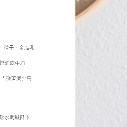
果、種子、全脂乳
奶油或牛油
出「顯著減少高
碳水明顯降下