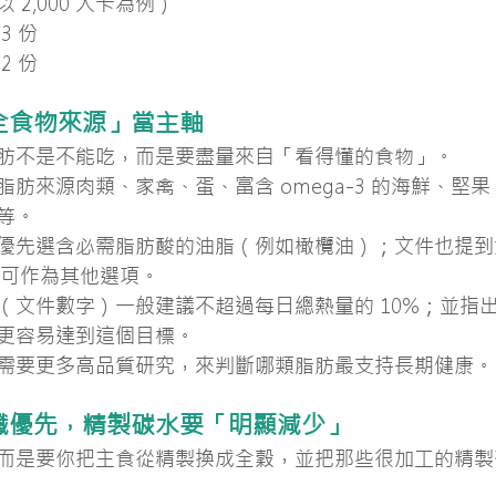
2,000 大卡為例）
3 份
2 份
「全食物來源」當主軸
肪不是不能吃，而是要盡量來自「看得懂的食物」。
脂肪來源肉類、家禽、蛋、富含 omega-3 的海鮮、堅
等。
優先選含必需脂肪酸的油脂（例如橄欖油）；文件也提到
low）可作為其他選項。
（文件數字）一般建議不超過每日總熱量的 10%；並指
更容易達到這個目標。
需要更多高品質研究，來判斷哪類脂肪最支持長期健康。
高纖優先，精製碳水要「明顯減少」
而是要你把主食從精製換成全穀，並把那些很加工的精製