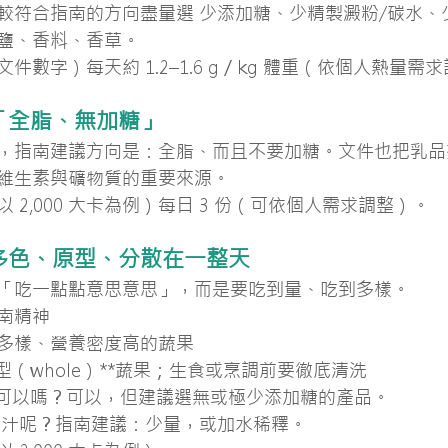
較符合指南的方向盡量選 少添加糖、少精製澱粉/碳水、
鹽、香料、香草。
件數字）每天約 1.2–1.6 g／kg 體重（依個人熱量需
張「全脂、無加糖」
，指南建議方向是：全脂、而且不要加糖。文件也把乳品
維生素與礦物質的重要來源。
 2,000 大卡為例）每日 3 份（可依個人需求調整）。
：多色、原型、分散在一整天
「吃一點點意思意思」，而是要吃到量、吃到多樣。
南精神
多樣、營養密度高的蔬果
型（whole）**蔬果；生食或烹調前要徹底清洗
頭可以嗎？可以，但建議選無或極少添加糖的產品。
蔬菜汁呢？指南建議：少量，或加水稀釋。