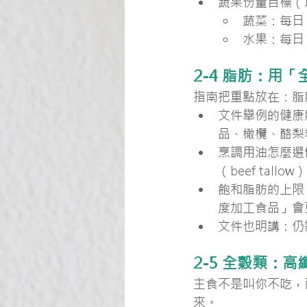
蔬果份量目標（以 
蔬菜：每日 
水果：每日 
2-4 脂肪：用
指南把重點放在：脂
文件舉例的健康
品、橄欖、酪梨
烹調用油怎麼選
（beef tal
飽和脂肪的上限
度加工食品」會
文件也明講：仍
2-5 全穀類：
主食不是叫你不吃，
來。