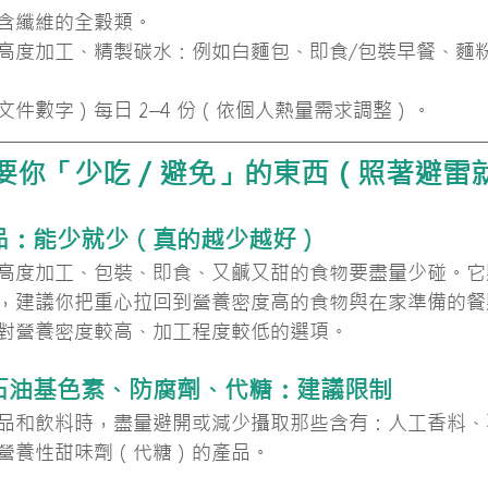
含纖維的全穀類。
高度加工、精製碳水：例如白麵包、即食/包裝早餐、麵
文件數字）每日 2–4 份（依個人熱量需求調整）。
要你「少吃／避免」的東西（照著避雷
食品：能少就少（真的越少越好）
高度加工、包裝、即食、又鹹又甜的食物要盡量少碰。它
，建議你把重心拉回到營養密度高的食物與在家準備的餐
對營養密度較高、加工程度較低的選項。
、石油基色素、防腐劑、代糖：建議限制
品和飲料時，盡量避開或減少攝取那些含有：人工香料、
營養性甜味劑（代糖）的產品。