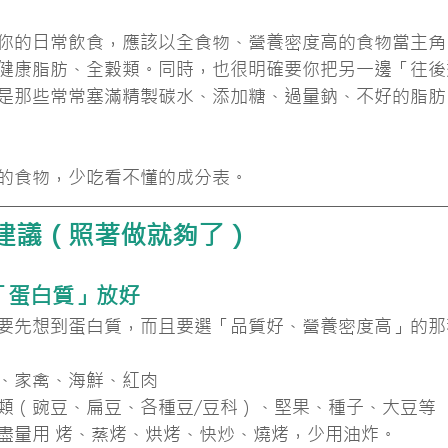
你的日常飲食，應該以全食物、營養密度高的食物當主角
健康脂肪、全穀類。同時，也很明確要你把另一邊「往後
是那些常常塞滿精製碳水、添加糖、過量鈉、不好的脂肪
的食物，少吃看不懂的成分表。
建議（照著做就夠了）
把「蛋白質」放好
要先想到蛋白質，而且要選「品質好、營養密度高」的那
、家禽、海鮮、紅肉
類（豌豆、扁豆、各種豆/豆科）、堅果、種子、大豆等
盡量用 烤、蒸烤、烘烤、快炒、燒烤，少用油炸。