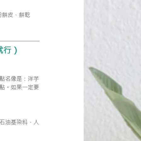
粉餅皮、餅乾
就行）
點名像是：洋芋
點。如果一定要
石油基染料、人