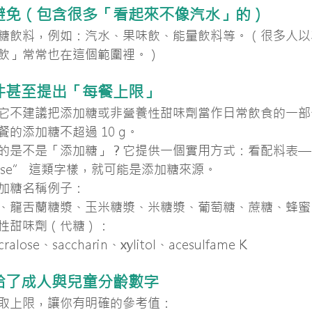
：避免（包含很多「看起來不像汽水」的）
糖飲料，例如：汽水、果味飲、能量飲料等。（很多人以
飲」常常也在這個範圍裡。）
文件甚至提出「每餐上限」
它不建議把添加糖或非營養性甜味劑當作日常飲食的一部
的添加糖不超過 10 g。
的是不是「添加糖」？它提供一個實用方式：看配料表—
p / -ose” 這類字樣，就可能是添加糖來源。
加糖名稱例子：
、龍舌蘭糖漿、玉米糖漿、米糖漿、葡萄糖、蔗糖、蜂蜜
性甜味劑（代糖）：
ralose、saccharin、xylitol、acesulfame K
：給了成人與兒童分齡數字
取上限，讓你有明確的參考值：