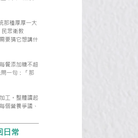
統那種厚厚一大
＋民眾衛教
乎不需要猜它想講什
每餐添加糖不超
先問一句：「那
加工。整體讀起
每個營養爭議、
回日常