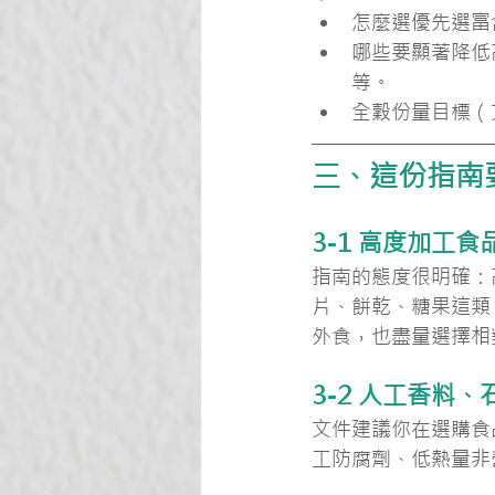
怎麼選優先選富
哪些要顯著降低
等。
全穀份量目標（
三、這份指南
3-1 高度加工
指南的態度很明確：
片、餅乾、糖果這類
外食，也盡量選擇相
3-2 人工香料
文件建議你在選購食
工防腐劑、低熱量非