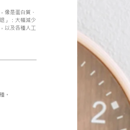
，像是蛋白質、
退」：大幅減少
，以及各種人工
種。