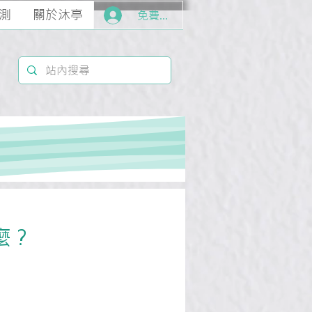
測
關於沐亭
免費加入
麼？