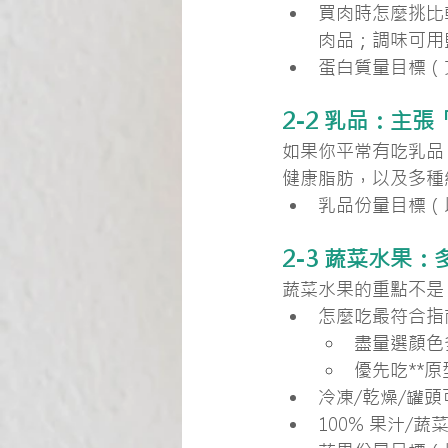
買肉時怎麼挑比
肉品；調味可用
蛋白質量目標（文
2-2 乳品：主
如果你平常有吃乳品
健康脂肪，以及多種
乳品份量目標（以
2-3 蔬菜水果
蔬菜水果的重點不是
怎麼吃最符合指
盡量選顏色
優先吃**原
冷凍/乾燥/罐
100% 果汁/