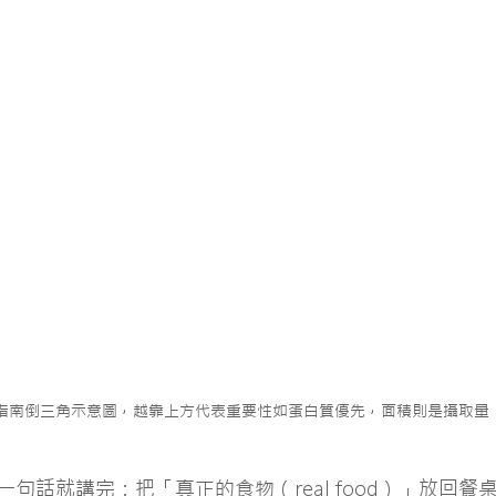
指南倒三角示意圖，越靠上方代表重要性如蛋白質優先，面積則是攝取量
句話就講完：把「真正的食物（real food）」放回餐