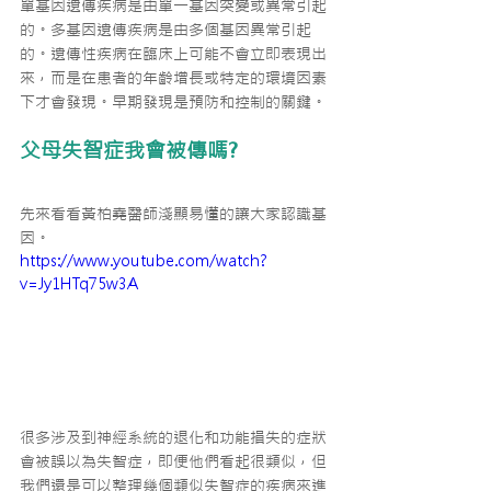
單基因遺傳疾病是由單一基因突變或異常引起
的。多基因遺傳疾病是由多個基因異常引起
的。遺傳性疾病在臨床上可能不會立即表現出
來，而是在患者的年齡增長或特定的環境因素
下才會發現。早期發現是預防和控制的關鍵。
父母失智症我會被傳嗎?
先來看看黃柏堯醫師淺顯易懂的讓大家認識基
因。
https://www.youtube.com/watch?
v=Jy1HTq75w3A
很多涉及到神經系統的退化和功能損失的症狀
會被誤以為失智症，即便他們看起很類似，但
我們還是可以整理幾個類似失智症的疾病來進