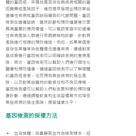
體的基因組，來尋找是否存在與疾病相關的基
因變異或風險因子，進而提早發現並預防某些
遺傳性疾病或基因缺陷導致的代謝問題。基因
檢測在遺傳諮詢、臨床診斷和預防健康等方面
具有重要的應用價值。可以幫助家庭中的遺傳
性疾病風險人群進行早期篩檢和診斷，針對其
風險進行相應的預防措施。例如，如果某個家
庭存在某種常染色體優性遺傳疾病，通過對家
庭成員進行基因檢測可以明確該疾病的患病風
險，其次，基因檢測可以幫助人們進行個性化
醫療和預防健康。通過基因檢測可以了解個體
的基因組信息，從而預測某些疾病的發生風
險，以及對某些藥物的敏感性和不良反應等，
基因檢測還可以幫助人們制定更科學的預防健
康計劃，通過調整飲食和生活習慣等方式降低
某些疾病的發生風險，提高健康水平。
基因檢測的採樣方法
血液檢體：採集靜脈血作為檢測樣本，經