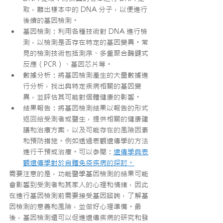
取，離出樣本中的 DNA 分子，以便進行
後續的基因檢測。
基因檢測：利用各種技術對 DNA 進行檢
測，以檢測是否存在特定的基因變異。常
見的檢測技術包括測序、多重聚合酶鏈式
反應（PCR）、基因芯片等。
數據分析：將基因檢測產生的大量數據進
行分析，找出與特定疾病相關的基因變
異，並評估其可能對個體健康的影響。
結果報告：將基因檢測結果以報告的形式
返回給受測者或醫生，提供相關的健康建
議和治療方案，以及可能存在的風險因素
和預防措施。例如透過表觀遺傳學的方法
進行干預或治療。可以參閱：
遺傳學與表
觀遺傳學對於自體免疫疾病的探討。
需要注意的是，功能醫學基因檢測的結果可能
會影響到受測者和其家人的心理和情緒，因此
在進行基因檢測前需要接受基因諮詢，了解基
因檢測的意義和風險，並做好心理準備。最
後，基因檢測還可以促進遺傳疾病的研究和發