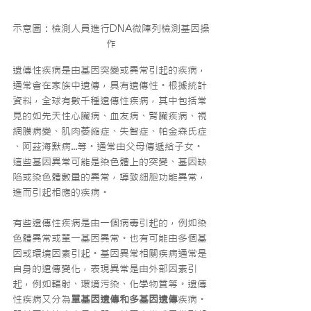
示意圖：檢測人員進行DNA微陣列檢測基因操
作
遺傳性疾病是由基因突變或異常引起的疾病，
通常會在家族中遺傳，具有遺傳性。根據統計
資料，全球有數千種遺傳性疾病，其中包括常
見的如先天性心臟病、血友病、腎臟疾病、視
網膜病變、肌肉萎縮症、失智症、帕金森氏症 
、阿茲海默病...等。通常由父母傳遞給子女。
這些基因異常可能是染色體上的突變、基因缺
陷或染色體數量的異常，導致細胞功能異常，
進而引起相應的疾病。
有些遺傳性疾病是由一個病毒引起的，例如染
色體異常或單一基因異常。也有可能由多個基
因或環境因素引起。基因異常相關疾病通常是
自身的遺傳變化，表現異常是由外部因素引
起，例如輻射、環境污染、化學物質等。遺傳
性疾病又分為
單基因遺傳和多基因遺傳
疾病。