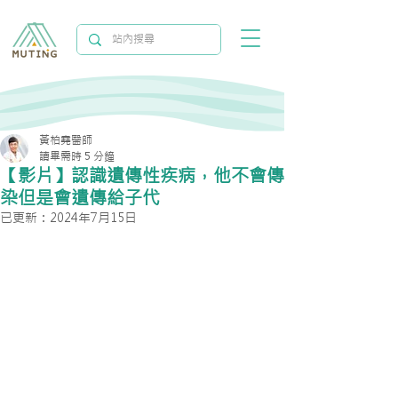
黃柏堯醫師
讀畢需時 5 分鐘
【影片】認識遺傳性疾病，他不會傳
染但是會遺傳給子代
已更新：
2024年7月15日