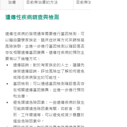
治療
目前無治癒的方法
目前無治癒的方法
遺傳性疾病篩查與檢測
遺傳性疾病的發現通常需要進行基因檢測，可
以藉由醫學家族史、臨床症狀等方式來篩檢高
風險族群，並進一步進行基因檢測以確認是否
存在相關遺傳基因變異。遺傳性疾病的預防主
要有以下幾種方式：
遺傳諮詢：對於有家族史的人士，建議先
接受遺傳諮詢，評估風險並了解如何避免
或降低疾病發生的可能性。
基因檢測：可以通過基因檢測確認是否存
在相關遺傳基因變異，並進一步進行預防
和治療。
避免環境危險因素：一些遺傳疾病的發生
可能與環境危險因素有關，如飲食、吸
菸、工作環境等，可以避免或減少暴露於
這些危險因素中。