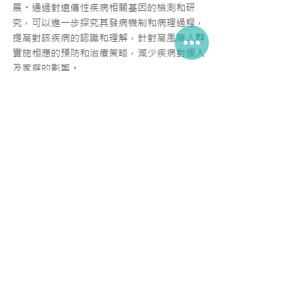
展。通過對遺傳性疾病相關基因的檢測和研
究，可以進一步探究其發病機制和病理過程，
提高對該疾病的認識和理解，針對高風險人群
實施相應的預防和治療策略，減少疾病對個人
及家庭的影響。
參考文獻：
Borry, P., Cornel, M. C., & Howard, H. C. 
(2010). Where are you going, where have 
you been: a recent history of the direct-
to-consumer genetic testing market. 
Journal of Community Genetics, 1(3), 101-
106.
Bloss, C. S., Schork, N. J., & Topol, E. J. 
(2011). Effect of direct-to-consumer 
genomewide profiling to assess disease 
risk. New England Journal of Medicine, 
364(6), 524-534.
Manolio, T. A. (2010). Genomewide 
association studies and assessment of the 
risk of disease. New England Journal of 