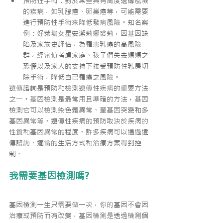
預防性手術：對於某些具有高度遺傳風險
的疾病，如乳腺癌、卵巢癌等，可能需要
進行預防性手術來降低發病風險。知名案
例：好萊塢女星安潔莉娜裘莉，因基因缺
陷及家族史評估，為罹患乳癌的高風險
群，經審慎考慮家庭、孩子們失去媽媽之
恐懼以及家人的支持下接受預防性乳房切
除手術，降低自己罹癌之風險。
遺傳諮詢是預防和檢測遺傳性疾病的重要方法
之一。基因檢測是最常用且準確的方法，基因
檢測它可以檢測染色體異常、單基因突變和多
基因異常等。遺傳性疾病的預防取決於疾病的
性質和基因異常的程度。許多疾病可以通過遺
傳諮詢、適當的生活方式和治療方案得到控
制。
我需要基因檢測嗎?
基因檢測一生只需要做一次，你的基因不會因
治療或預防而有改變，基因檢測是透過檢測個