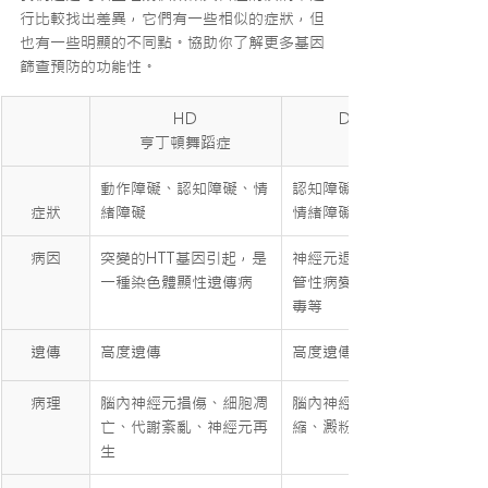
行比較找出差異，它們有一些相似的症狀，但
也有一些明顯的不同點。協助你了解更多基因
篩查預防的功能性。
HD
Dementia
亨丁頓舞蹈症
動作障礙、認知障礙、情
認知障礙、行為障礙、
症狀
緒障礙
情緒障礙
病因
突變的HTT基因引起，是
神經元退行性疾病、血
一種染色體顯性遺傳病
管性病變、腦外傷、中
毒等
遺傳
​高度遺傳
​高度遺傳
病理
腦內神經元損傷、細胞凋
腦內神經元退化、腦萎
亡、代謝紊亂、神經元再
縮、澱粉樣物質沉積
生