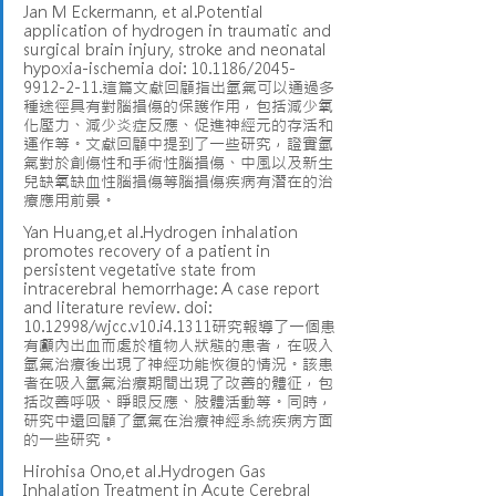
Jan M Eckermann, et al.Potential 
application of hydrogen in traumatic and 
surgical brain injury, stroke and neonatal 
hypoxia-ischemia doi: 10.1186/2045-
9912-2-11.這篇文獻回顧指出氫氣可以通過多
種途徑具有對腦損傷的保護作用，包括減少氧
化壓力、減少炎症反應、促進神經元的存活和
運作等。文獻回顧中提到了一些研究，證實氫
氣對於創傷性和手術性腦損傷、中風以及新生
兒缺氧缺血性腦損傷等腦損傷疾病有潛在的治
療應用前景。
Yan Huang,et al.Hydrogen inhalation 
promotes recovery of a patient in 
persistent vegetative state from 
intracerebral hemorrhage: A case report 
and literature review. doi: 
10.12998/wjcc.v10.i4.1311研究報導了一個患
有顱內出血而處於植物人狀態的患者，在吸入
氫氣治療後出現了神經功能恢復的情況。該患
者在吸入氫氣治療期間出現了改善的體征，包
括改善呼吸、睜眼反應、肢體活動等。同時，
研究中還回顧了氫氣在治療神經系統疾病方面
的一些研究。
Hirohisa Ono,et al.Hydrogen Gas 
Inhalation Treatment in Acute Cerebral 