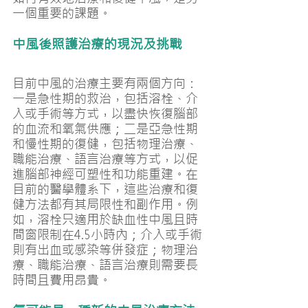
一個重要的課題。
中風後照護治療的現況及挑戰
目前中風的治療主要有兩個方向：
一是急性期的救治，包括溶栓、介
入或手術等方式，以盡快恢復腦部
的血流和氧氣供應；二是亞急性期
和慢性期的復健，包括物理治療、
職能治療、語言治療等方式，以促
進腦部神經可塑性和功能重建。在
目前的醫學體系下，這些治療和復
健方法都有其局限性和副作用。例
如，溶栓只適用於缺血性中風且時
間窗限制在4.5小時內；介入或手術
則有出血或感染等併發症；物理治
療、職能治療、語言治療則需要長
時間且費用昂貴。