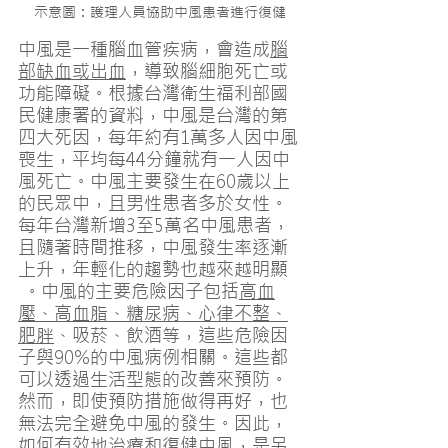
示意圖：護理人員協助中風患者進行復健
中風是一種腦血管疾病，會造成
腦
部缺血或出血
，導致腦細胞死亡或
功能障礙。根據台灣衛生福利部國
民健康署的資料，中風是台灣的第
四大死因，每年約有1萬多人因中風
喪生，平均每44分鐘就有一人因中
風死亡。中風主要發生在60歲以上
的民眾中，且男性患者多於女性​。
每年台灣新增3至5萬名中風患者，
且隨著時間推移，中風發生率逐漸
上升，年輕化的趨勢也越來越明顯​
 。中風的主要危險因子包括
高血
壓、高血脂、糖尿病、心律不整、
肥胖
、吸菸、飲酒等，這些危險因
子與90%的中風病例相關​​。這些都
可以透過生活型態的改善來預防。
然而，即使預防措施做得再好，也
無法完全避免中風的發生。因此，
如何有效地治療和復健中風，是另