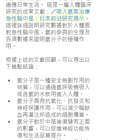
適應日常生活。 這是一篇人體臨床
研究的成果文獻：🔗
吸入氫氣治療
急性腦中風：日本前沿研究揭示
。
這裡詳細說明研究數據對於人體面
對急性腦中風，氫的參與的生理及
各項數據來證明氫分子的極積作
用。
根據上述的文獻回顧，可以得出以
下幾點結論：
氫分子是一種安全無副作用的
物質，可以通過氫呼吸機吸入
或含氫的水飲用進入人體。
氫分子具有抗氧化、抗發炎和
神經保護作用，可以減少腦缺
血再灌注所造成的細胞傷害。
氫分子對於中風後復健有正面
的影響，可以促進神經功能恢
復和生活品質提升。