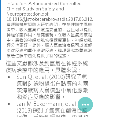
Infarction: A Randomized Controlled 
Clinical Study on Safety and 
Neuroprotection.doi: 
10.1016/j.jstrokecerebrovasdis.2017.06.012. 
這項隨機對照臨床研究表明，在急性腦中風患
者中，吸入氫氣治療是安全的，並且可以提供
神經保護作用。研究發現，在吸入氫氣治療組
中，患者的神經功能恢復速度更快，神經功能
評分也更好。此外，吸入氫氣治療還可以減輕
炎症反應和氧化應激反應。這項研究為氫氣治
療急性腦中風死提供了新的證據。
這些文獻都涉及到氫氣在神經系統
疾病治療中的應用。具體來說：
Sun Q, et al. (2010)研究了氫
氣對β-澱粉樣蛋白誘導的阿爾
茨海默病大鼠模型中氧化應激
和炎症反應的影響。
Jan M Eckermann, et al. 
(2013)探討了氫氣在創傷性腦
損傷、手術性腦損傷、中風和
新生兒缺氧缺血性腦損傷等神
經系統疾病中的潛在應用。