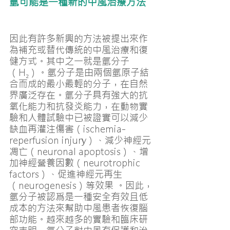
氫可能是一種新的中風治療方法
因此有許多新興的方法被提出來作
為補充或替代傳統的中風治療和復
健方式。其中之一就是氫分子
（H₂）
。氫分子是由兩個氫原子結
合而成的最小最輕的分子，在自然
界廣泛存在。氫分子具有強大的抗
氧化能力和抗發炎能力，在動物實
驗和人體試驗中已被證實可以減少
缺血再灌注傷害（ischemia-
reperfusion injury）、減少神經元
凋亡（neuronal apoptosis）、增
加神經營養因數（neurotrophic 
factors）、促進神經元再生
（neurogenesis）等效果 。因此，
氫分子被認爲是一種安全有效且低
成本的方法來幫助中風患者恢復腦
部功能。越來越多的實驗和臨床研