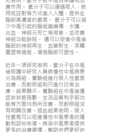
究表明，氫分子對中風有保護和治
療作用。 氫分子可以通過吸入、飲
用或註射等方式進入人體，提供在
腦部高濃度的氫氣。 氫分子可以減
少中風引起的腦組織損傷、水腫、
出血、神經元死亡等現象，並改善
神經功能缺陷。 還可以促進中風後
腦部的神經再生、血管新生、突觸
重塑等過程，增強腦部可塑性。
近年一項研究表明，氫分子在中風
後照護中研究人員將慢性中風病患
分為兩組，實驗組進行吸入性氫氣
治療，而對照組則只進行日常治
療。結果顯示，實驗組在中風後遺
症狀狀態指數、生活品質和手部功
能等方面均有所改善，而對照組沒
有明顯改善。這些結果表明，吸入
性氫氣可以促進慢性中風患者的運
動和認知恢復。將為中風患者提供
更多的治療選擇，幫助他們更好地