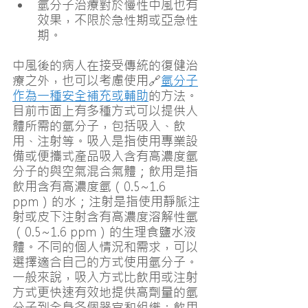
氫分子治療對於慢性中風也有
效果，不限於急性期或亞急性
期。
中風後的病人在接受傳統的復健治
療之外，也可以考慮使用🔗
氫分子
作為一種安全補充或輔助
的方法。
目前市面上有多種方式可以提供人
體所需的氫分子，包括吸入、飲
用、注射等。吸入是指使用專業設
備或便攜式產品吸入含有高濃度氫
分子的與空氣混合氣體；飲用是指
飲用含有高濃度氫（0.5~1.6 
ppm）的水；注射是指使用靜脈注
射或皮下注射含有高濃度溶解性氫
（0.5~1.6 ppm）的生理食鹽水液
體。不同的個人情況和需求，可以
選擇適合自己的方式使用氫分子。
一般來說，吸入方式比飲用或注射
方式更快速有效地提供高劑量的氫
分子到全身各個器官和組織；飲用