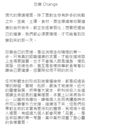
改變 Change
現代的環境裡面，除了面對生存有許多的挑戰
之外，空氣、土壤、食材、居住環境等攸關健
康的自然條件，都正在逐漸弱化；想要把握自
己的健康，我們都必須更積極，才可能看到改
變到來的那一天。
改變自己的思維，是從消極走向積極的第一
步，只有真的認識健康的本質，才能在這條路
上走得更踏實，也才不會落入跟風健身、增肌
減脂、吃維他命，甚至是各樣排毒飲食等看似
讓自己更健康，但實際效用不明的狀況。
任何新觀念的形成到被普遍接受，都是經過各
樣的辯證、質疑、批評，最後才被接受。近代
的醫療發展，挾帶著大資本、新科技投入在這
個讓生命延長的產業裡面，本質上以疾病為中
心、以藥物為導向，讓每個人在百病纏身時依
然可以靠著外力支撐，繼續活下來；但我們如
果對生命的本質有更深刻的體悟，我相信十個
人裡面，有超過九個人都會同意「品質」，是
生命延續的第一考量，當中當然涵蓋了身心靈
的各樣層面。