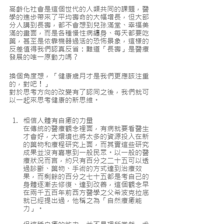
高齡化社會是這個世代的人類共同的課題，醫
學的進步帶來了平均壽命的大幅增長，但大部
分人講到長壽，都不會想到兒孫滿堂、幸福美
滿的畫面，而是各種慢性病纏身、每天都要吃
藥，甚至是依靠機器過活的恐怖景象，這樣的
反差值得我們認真反省：難道「長壽」是醫療
發展的唯一原動力嗎？
換個角度想，「健康歲月才是我們更應該注重
的，對吧！」
對於思考方向的改變有了認同之後，我們就可
以一起來思考健康的新思維。
相信人體有自癒的力量
在傳統的醫療觀念裡面，有病就要看醫生
才會好，大環境也將太多的資源投入在新
的藥物和療程研究上面，而其實這些研究
成果並沒有嘉惠到一般民眾。以一般的醫
療狀況而言，約只有百分之二十五可以透
過診斷、藥物、手術的方式達到治療效
果，而剩餘的百分之七十五都是考自己的
身體逐漸去修復、達到改善，這個觀念早
在兩千五百年前西方醫學之父希波克拉底
就已經提出過，他稱之為「自然療癒能
力」。