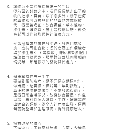
藥物並不是治療疾病唯一的手段
從前面的討論之中，我們慢慢地走出了藥
物的迷思。其實，除了急救外，幾乎任何
的藥物都可以被其他的非藥物方式給取
代，從營養矯正、飲食調整、草本植物、
維生素、礦物質、甚至是放鬆反應、針灸
等都可以作為取代性的治療方式。
例如身體處於慢性發炎時，多食用抗發
炎、高抗氧化食物；處於高壓工作環境者
增加維生素B、C等攝取；糖尿病者多服用
鉻改善血糖代謝，服用鎂改善肌肉緊繃的
情況等，都是很好的藥物替代處方。
健康掌握在自己手中
要做到預防疾病，絕不只是定期照X光、
做胃鏡、超音波、抹片等「早期發現」；
真正的預防是要做到「不要發現疾病」，
是從日常生活做起，改變飲食習慣、作息
型態，再針對個人體質、工作、環境等做
出適合的調整，從全人的角度出發，運用
營養調整增加生理儲備，提升健康層次。
擁有改變的決心
下定決心，不論是針對哪一方面，永遠是