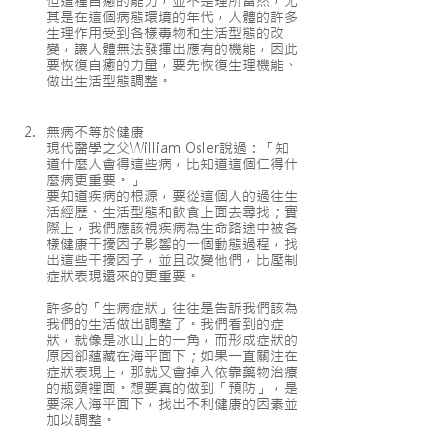
但這種自癒的能力，並不是理所當然，尤
其是在這個病態環境的年代，人體的許多
生理作用受到各樣毒物和生活型態的改
變，讓人體無法發揮出應有的機能，因此
要恢復自癒的力量，要先恢復生理機能、
做出生活型態調整。
無病不等於健康
現代醫學之父William Osler說過：「知
道什麼人會得這些病，比知道這個仁得什
麼病更重要。」
要知道疾病的根源，要從這個人的過往生
活經歷、生活型態和飲食上面去尋找；實
際上，我們應該視疾病為生命路途中被各
樣健康干擾因子影響的一個動態過程，找
出這些干擾因子，並且改變他們，比壓制
症狀表現還來的更重要。
許多的「生病症狀」往往是告訴我們該為
我們的生活做出調整了。我們看到的症
狀，就像是冰山上的一角，而形成症狀的
原因卻蘊藏在海平面下；如果一直關注在
症狀表現上，那就又會掉入依靠藥物治療
的瓶頸裡面。想要真的做到「預防」，是
要深入海平面下，找出不利健康的因素並
加以調整。