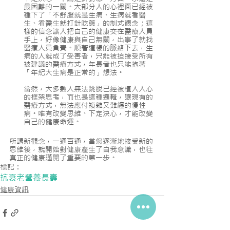
最困難的一關。大部分人的心裡面已經被
種下了「不舒服就是生病、生病就看醫
生、看醫生就打針吃藥」的制式觀念；這
樣的信念讓人把自己的健康交在醫療人員
手上，好像健康與自己無關，出事了就找
醫療人員負責。順著這樣的脈絡下去，生
病的人就成了受害者，只能被迫接受所有
被建議的醫療方式，年長者也只能抱著
「年紀大生病是正常的」想法。
當然，大多數人無法跳脫已經被植入人心
的框架思考，而也是這種邏輯，讓現有的
醫療方式，無法應付複雜又難纏的慢性
病。唯有改變思維、下定決心，才能改變
自己的健康命運。
所謂新觀念，一通百通，當您逐漸地接受新的
思維後，就開始對健康產生了自我意識，也往
真正的健康邁開了重要的第一步。
標記：
抗衰老
營養
長壽
健康資訊